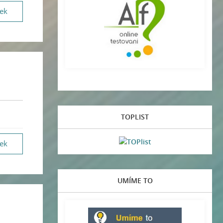
vek
TOPLIST
vek
UMÍME TO