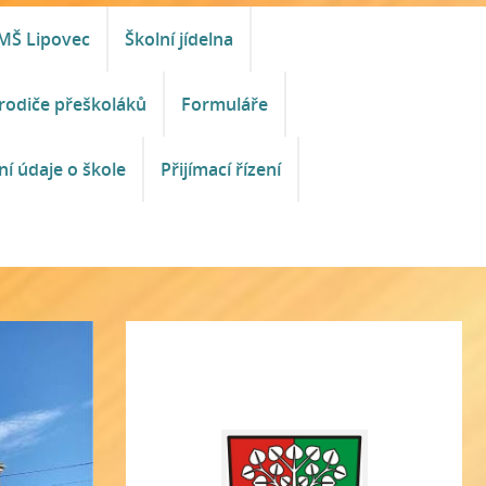
MŠ Lipovec
Školní jídelna
rodiče přeškoláků
Formuláře
ní údaje o škole
Přijímací řízení