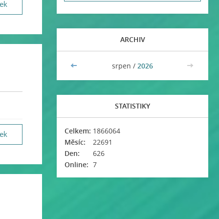
vek
ARCHIV
<<
srpen /
2026
>>
STATISTIKY
Celkem:
1866064
vek
Měsíc:
22691
Den:
626
Online:
7