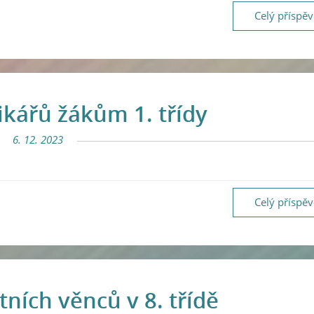
Celý příspě
ikářů žákům 1. třídy
6. 12. 2023
Celý příspě
ních věnců v 8. třídě