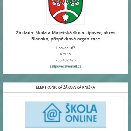
Základní škola a Mateřská škola Lipovec, okres
Blansko, příspěvková organizace
Lipovec 167
679 15
736 402 426
zslipovec@email.cz
ELEKTRONICKÁ ŽÁKOVSKÁ KNÍŽKA