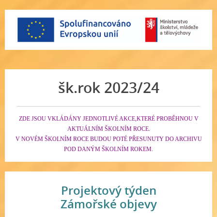
šk.rok 2023/24
ZDE JSOU VKLÁDÁNY JEDNOTLIVÉ AKCE,KTERÉ PROBĚHNOU V
AKTUÁLNÍM ŠKOLNÍM ROCE.
V NOVÉM ŠKOLNÍM ROCE BUDOU POTÉ PŘESUNUTY DO ARCHIVU
POD DANÝM ŠKOLNÍM ROKEM.
Projektový týden
Zámořské objevy