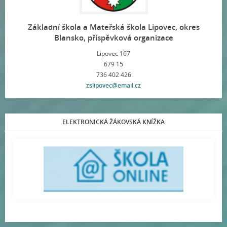
Základní škola a Mateřská škola Lipovec, okres
Blansko, příspěvková organizace
Lipovec 167
679 15
736 402 426
zslipovec@email.cz
ELEKTRONICKÁ ŽÁKOVSKÁ KNÍŽKA