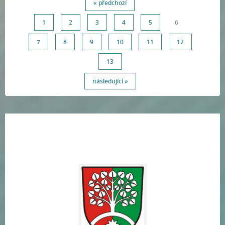
« předchozí
1
2
3
4
5
6
7
8
9
10
11
12
13
následující »