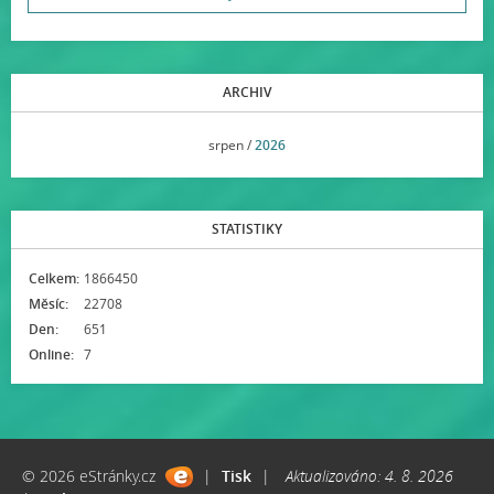
ARCHIV
<<
srpen /
2026
>>
STATISTIKY
Celkem:
1866450
Měsíc:
22708
Den:
651
Online:
7
© 2026 eStránky.cz
|
Tisk
|
Aktualizováno: 4. 8. 2026