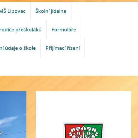
MŠ Lipovec
Školní jídelna
rodiče přeškoláků
Formuláře
ní údaje o škole
Přijímací řízení