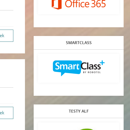
vek
SMARTCLASS
TESTY ALF
vek