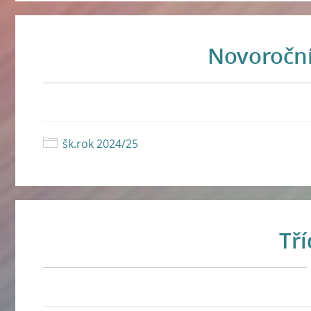
Novoroční
šk.rok 2024/25
Tř