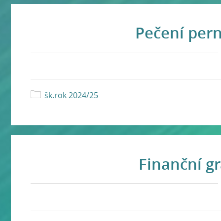
Pečení perní
šk.rok 2024/25
Finanční gr