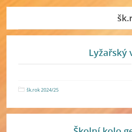
šk.
Lyžařský 
šk.rok 2024/25
Školní kolo 