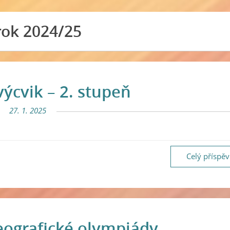
rok 2024/25
výcvik – 2. stupeň
27. 1. 2025
Celý příspě
geografické olympiády