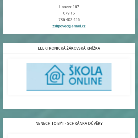
Lipovec 167
679 15
736 402 426
zslipovec@email.cz
ELEKTRONICKÁ ŽÁKOVSKÁ KNÍŽKA
NENECH TO BÝT - SCHRÁNKA DŮVĚRY