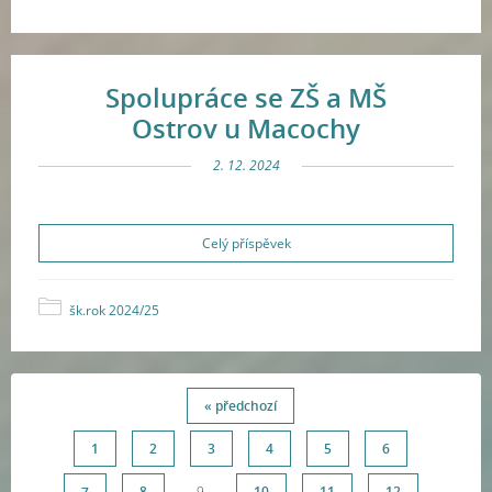
Spolupráce se ZŠ a MŠ
Ostrov u Macochy
2. 12. 2024
Celý příspěvek
šk.rok 2024/25
« předchozí
1
2
3
4
5
6
7
8
9
10
11
12