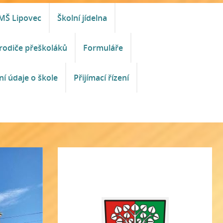
MŠ Lipovec
Školní jídelna
rodiče přeškoláků
Formuláře
ní údaje o škole
Přijímací řízení