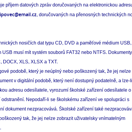
je příjem datových zpráv doručovaných na elektronickou adres
lipovec@email.cz
, doručovaných na přenosných technických no
technických nosičích dat typu CD, DVD a paměťové médium USB
m USB musí mít systém souborů FAT32 nebo NTFS. Dokumenty
OC, DOCX, XLS, XLSX a TXT.
vé podobě, který je neúplný nebo poškozený tak, že jej nelze
ent v digitální podobě, který není dostupný podatelně, a lze-li
ckou adresu odesílatele, vyrozumí školské zařízení odesílatele o
í odstranění. Nepodaří-li se školskému zařízení ve spolupráci s
zení dokument nezpracovává. Školské zařízení také nezpracováv
oškozený tak, že jej nelze zobrazit uživatelsky vnímatelným
.