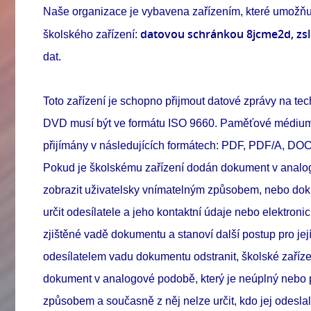
Naše organizace je vybavena zařízením, které umožňu
datovou schránkou 8jcme2d, zs
školského zařízení:
dat.
Toto zařízení je schopno přijmout datové zprávy na 
DVD musí být ve formátu ISO 9660. Paměťové médiu
přijímány v následujících formátech: PDF, PDF/A, D
Pokud je školskému zařízení dodán dokument v analogo
zobrazit uživatelsky vnímatelným způsobem, nebo dokum
určit odesílatele a jeho kontaktní údaje nebo elektroni
zjištěné vadě dokumentu a stanoví další postup pro jej
odesílatelem vadu dokumentu odstranit, školské zaří
dokument v analogové podobě, který je neúplný nebo p
způsobem a současně z něj nelze určit, kdo jej odeslal