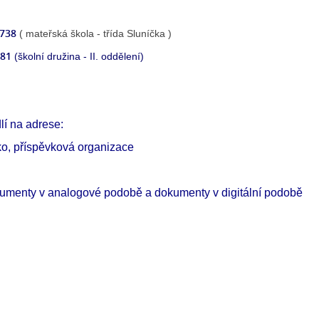
 738
( mateřská škola - třída Sluníčka )
581
(školní družina - II. oddělení)
lí na adrese:
ko, příspěvková organizace
okumenty v analogové podobě a dokumenty v digitální podobě