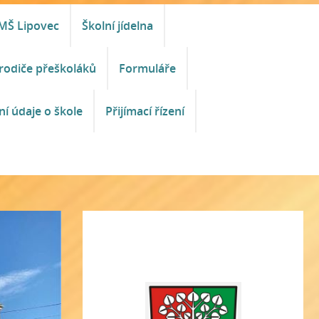
MŠ Lipovec
Školní jídelna
rodiče přeškoláků
Formuláře
ní údaje o škole
Přijímací řízení