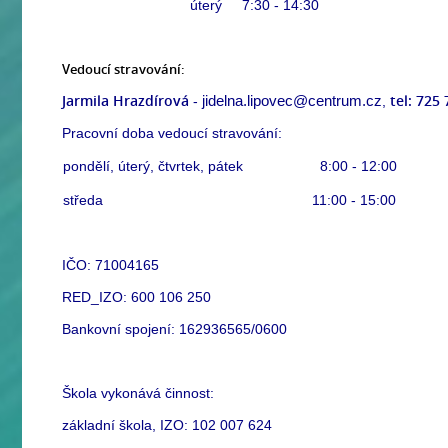
úterý 7:30 - 14:30
Vedoucí stravování:
Jarmila Hrazdírová
tel: 725
-
jidelna.lipovec@centrum.cz
,
Pracovní doba vedoucí stravování:
pondělí, úterý, čtvrtek, pátek
8:00 - 12
středa
11:00 - 15:00
IČO: 71004165
RED_IZO: 600 106 250
Bankovní spojení: 162936565/0600
Škola vykonává činnost:
základní škola, IZO: 102 007 624