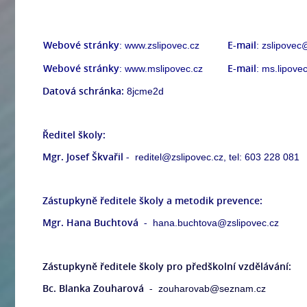
Webové stránky
E-mail
: www.zslipovec.cz
: zslipovec
Webové stránky
E-mail
: www.mslipovec.cz
: ms.lipov
Datová schránka:
8jcme2d
Ředitel školy:
Mgr. Josef Škvařil -
reditel@zslipovec.cz, tel: 603 228 081
Zástupkyně ředitele školy a metodik prevence:
Mgr. Hana Buchtová -
hana.buchtova@zslipovec.cz
Zástupkyně ředitele školy pro předškolní vzdělávání:
Bc. Blanka Zouharová -
zouharovab@seznam.cz