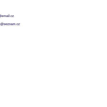
@email.cz
ec@seznam.cz