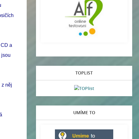
u
sičích
, CD a
 jsou
TOPLIST
 z něj
UMÍME TO
á