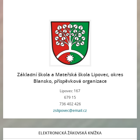
Základní škola a Mateřská škola Lipovec, okres
Blansko, příspěvková organizace
Lipovec 167
679 15
736 402 426
zslipovec@email.cz
ELEKTRONICKÁ ŽÁKOVSKÁ KNÍŽKA