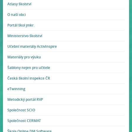
Atlasy školství
O naší obci
Portál škol jmkr.
Ministerstvo školství
Učební materiály ActivInspire
Materiály pro výuku
Šablony nejen pro učitele
Česká školní inspekce ČR
eTwinning
Metodický portál RVP
Společnost SCIO
Společnost CERMAT
Škola Online DM Software