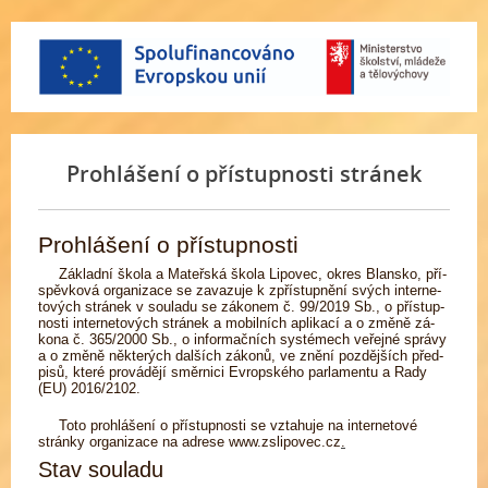
Prohlášení o přístupnosti stránek
Prohlášení o přístupnosti
Zá­klad­ní ško­la a Ma­teř­ská ško­la Lipovec, okres Blansko,
pří­
spěv­ko­vá or­ga­ni­za­ce se za­va­zu­je k zpří­stup­ně­ní svých in­ter­ne­
to­vých strá­nek v sou­la­du se zá­ko­nem č. 99/2019 Sb., o pří­stup­
nos­ti in­ter­neto­vých strá­nek a mo­bil­ních apli­ka­cí a o změ­ně zá­
ko­na č. 365/2000 Sb., o in­for­mač­ních sys­té­mech ve­řej­né sprá­vy
a o změ­ně ně­kte­rých dal­ších zá­ko­nů, ve zně­ní poz­děj­ších před­
pi­sů, kte­ré pro­vá­dě­jí směr­ni­ci Ev­rop­ské­ho par­la­men­tu a Ra­dy
(EU) 2016/2102.
To­to pro­hlá­še­ní o pří­stup­nos­ti se vzta­hu­je na in­ter­ne­to­vé
strán­ky or­ga­ni­za­ce na ad­rese
www.zslipovec.​cz
.
Stav souladu