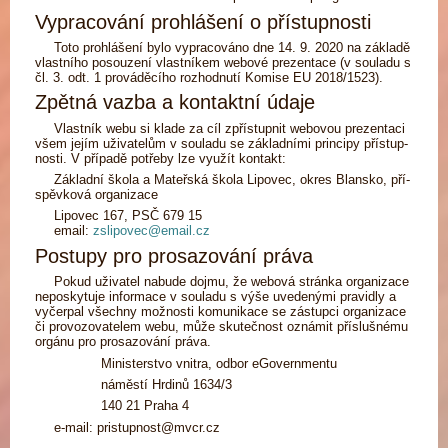
Vypracování prohlášení o přístupnosti
To­to pro­hlá­še­ní by­lo vy­pra­co­vá­no dne 14. 9. 2020 na zá­kla­dě
vlast­ní­ho po­sou­ze­ní vlast­ní­kem webo­vé pre­zen­ta­ce (v sou­la­du s
čl. 3. odt. 1 pro­vá­dě­cí­ho roz­hod­nu­tí K
o­mi­se EU 2018/1523).
Zpětná vazba a kontaktní údaje
Vlast­ník webu si kla­de za cíl zpřístup­nit webo­vou pre­zen­ta­ci
všem je­jím uži­va­te­lům v sou­la­du se zá­klad­ní­mi prin­ci­py pří­stup­
nos­ti. V pří­pa­dě po­tře­by lze vy­u­žít kon­takt:
Zá­klad­ní ško­la a Ma­teř­ská ško­la Lipovec, okres Blansko, pří­
spěv­ko­vá or­ga­ni­za­ce
Lipovec 167, PSČ 679 15
email:
zslipovec@email.cz
Postupy pro prosazování práva
Po­kud uži­va­tel na­bu­de dojmu, že webo­vá strán­ka or­ga­ni­za­ce
ne­po­sky­tu­je in­for­ma­ce v sou­la­du s vý­še uve­de­ný­mi pra­vi­dly a
vy­čer­pal všech­ny mož­nos­ti ko­mu­ni­ka­ce se zá­stup­ci or­ga­ni­za­ce
či pro­vo­zo­va­te­lem webu, mů­že sku­teč­nost ozná­mit pří­sluš­né­mu
or­gá­nu pro pro­sa­zo­vá­ní prá­va.
Mi­nis­ter­stvo vni­t­ra, od­bor eGo­ver­n­men­tu
ná­měs­tí Hr­di­nů 1634/3
140 21 Pra­ha 4
e-mail:
pristupnost@​mvcr.​cz