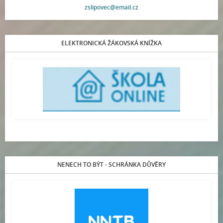
zslipovec@email.cz
ELEKTRONICKÁ ŽÁKOVSKÁ KNÍŽKA
NENECH TO BÝT - SCHRÁNKA DŮVĚRY