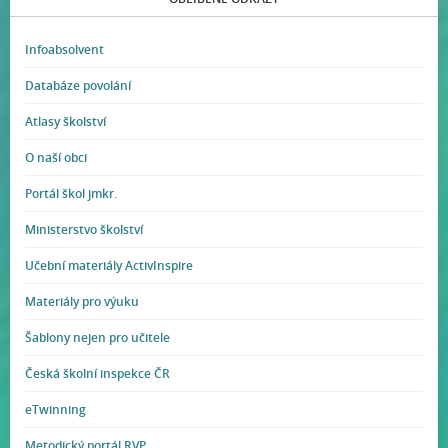
Infoabsolvent
Databáze povolání
Atlasy školství
O naší obci
Portál škol jmkr.
Ministerstvo školství
Učební materiály ActivInspire
Materiály pro výuku
Šablony nejen pro učitele
Česká školní inspekce ČR
eTwinning
Metodický portál RVP