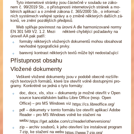
Ty­to in­ter­ne­to­vé strán­ky jsou čás­teč­ně v sou­la­du se zá­ko­
nem č. 99/2019 Sb., o pří­stup­nos­ti in­ter­ne­to­vých strá­nek a mo­
bil­ních apli­ka­cí a o změ­ně zá­ko­na č. 365/2000 Sb., o in­for­mač­
ních sys­té­mech ve­řej­né sprá­vy a o změ­ně ně­kte­rých dal­ších zá­
ko­nů, ve zně­ní poz­děj­ších před­pi­sů.
Web
splňuje po­vin­nost na úrov­ni A dle har­mo­ni­zo­va­né nor­my
EN 301 549 V2. 1.2.
Me­zi ně­kte­ré chy­bě­jí­cí po­ža­dav­ky na
úro­veň AA pak pat­ří:
formáty některých vložených dokumentů mohou obsahovat
nevhodné typografické prvky.
barevný kontrast některých textů může být nedostačující
Přístupnost obsahu
Vložené dokumenty
Veš­ke­ré vlo­že­né do­ku­men­ty jsou v po­do­bě obec­ně roz­ší­ře­
ných tex­to­vých for­má­tů, kte­ré lze otevřít vol­ně do­stup­ný­mi pro­
gra­my. Kon­krét­ně se jed­ná o ty­to for­má­ty:
doc, docx, xls, xlsx – dokumenty je možné otevřít v Open
source kancelářském balíku Libre Office (resp. Open
Office) – pro MS Windows viz
https://cs.libreoffice.org/
pdf – dokumety v tomto formátu lze otevřít aplikací Adobe
Reader – pro MS Windows volně ke stažení na
webu
https://get.adobe.com/cz/reader/otherversions/
zip – archiv souborů, k jeho otevření lze instalovat program
7-zip, ke stažení na webu
https://www.7-zip.org/