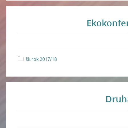
Ekokonfer
šk.rok 2017/18
Druhá