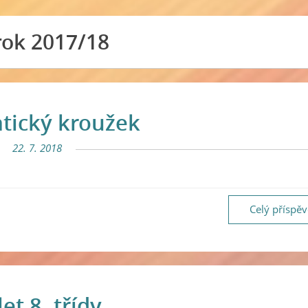
rok 2017/18
tický kroužek
22. 7. 2018
Celý příspě
let 8. třídy