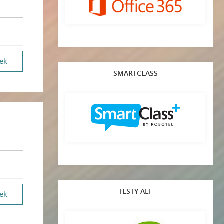
vek
SMARTCLASS
TESTY ALF
vek