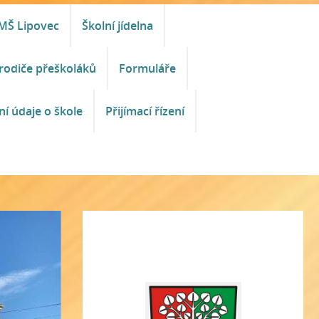
MŠ Lipovec
Školní jídelna
rodiče přeškoláků
Formuláře
ní údaje o škole
Přijímací řízení