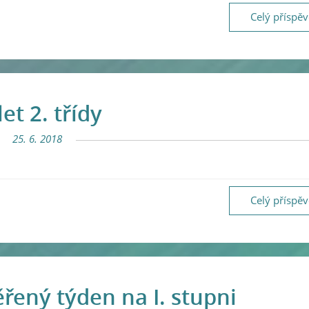
Celý příspě
let 2. třídy
25. 6. 2018
Celý příspě
ený týden na I. stupni