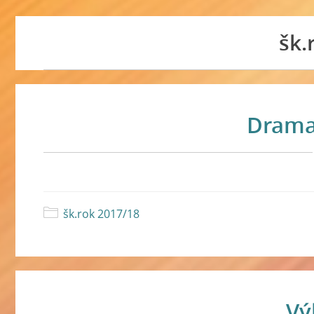
šk.
Drama
šk.rok 2017/18
Vý