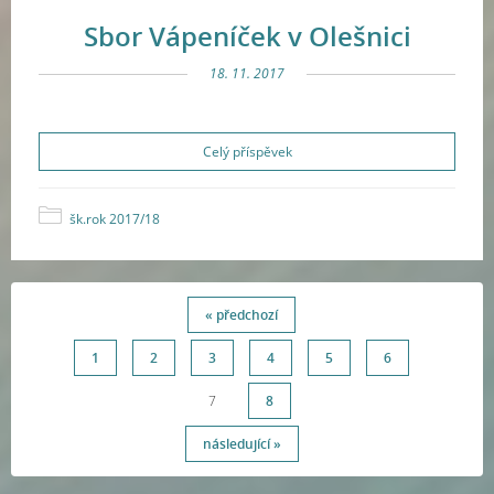
Sbor Vápeníček v Olešnici
18. 11. 2017
Celý příspěvek
šk.rok 2017/18
« předchozí
1
2
3
4
5
6
7
8
následující »