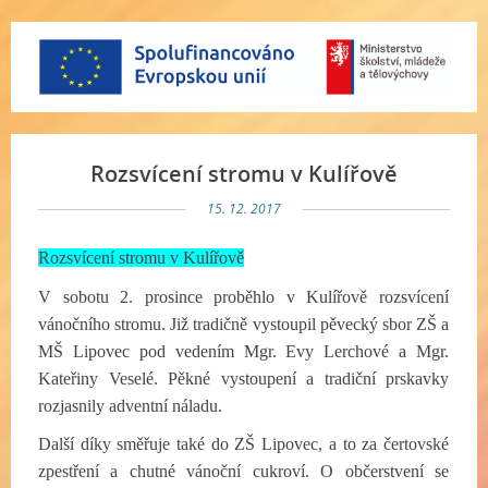
Rozsvícení stromu v Kulířově
15. 12. 2017
Rozsvícení stromu v Kulířově
V sobotu 2. prosince proběhlo v Kulířově rozsvícení
vánočního stromu. Již tradičně vystoupil pěvecký sbor ZŠ a
MŠ Lipovec pod vedením Mgr. Evy Lerchové a Mgr.
Kateřiny Veselé. Pěkné vystoupení a tradiční prskavky
rozjasnily adventní náladu.
Další díky směřuje také do ZŠ Lipovec, a to za čertovské
zpestření a chutné vánoční cukroví. O občerstvení se