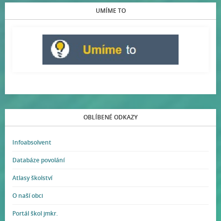
UMÍME TO
OBLÍBENÉ ODKAZY
Infoabsolvent
Databáze povolání
Atlasy školství
O naší obci
Portál škol jmkr.