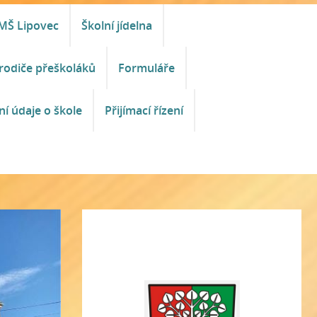
MŠ Lipovec
Školní jídelna
rodiče přeškoláků
Formuláře
ní údaje o škole
Přijímací řízení