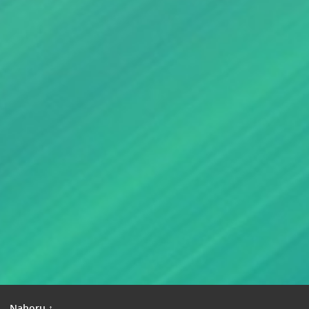
|
Nahoru ↑