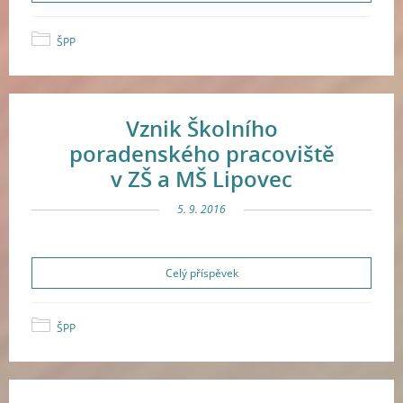
ŠPP
Vznik Školního
poradenského pracoviště
v ZŠ a MŠ Lipovec
5. 9. 2016
Celý příspěvek
ŠPP