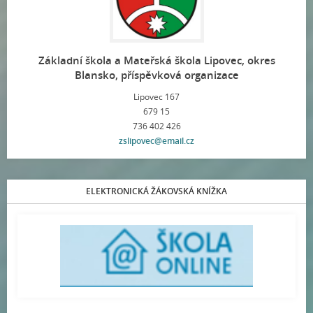
Základní škola a Mateřská škola Lipovec, okres
Blansko, příspěvková organizace
Lipovec 167
679 15
736 402 426
zslipovec@email.cz
ELEKTRONICKÁ ŽÁKOVSKÁ KNÍŽKA