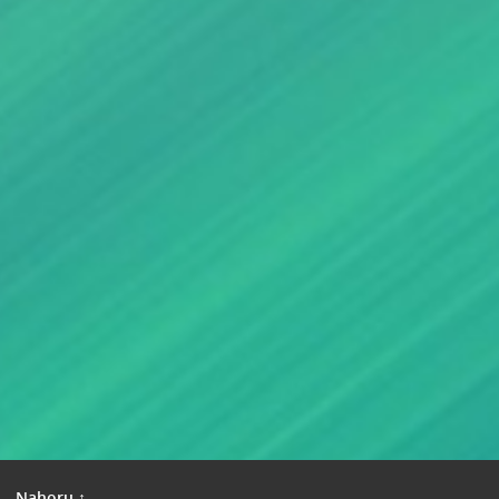
|
Nahoru ↑