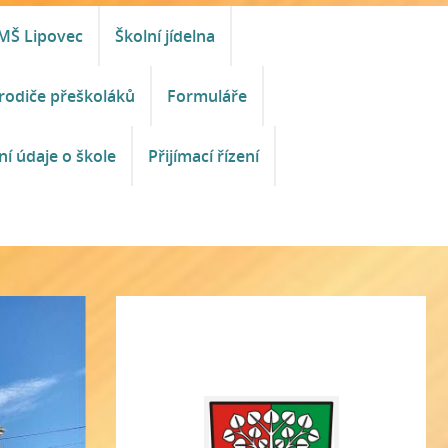
MŠ Lipovec
Školní jídelna
rodiče přeškoláků
Formuláře
ní údaje o škole
Přijímací řízení