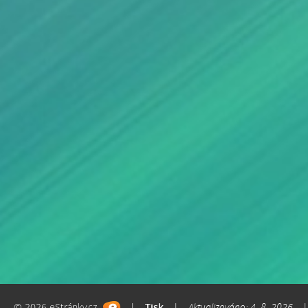
© 2026 eStránky.cz
|
Tisk
|
Aktualizováno: 4. 8. 2026