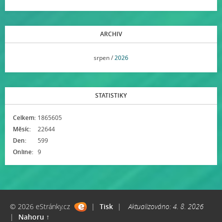
ARCHIV
<<
srpen /
2026
>>
STATISTIKY
Celkem:
1865605
Měsíc:
22644
Den:
599
Online:
9
© 2026 eStránky.cz
|
Tisk
|
Aktualizováno: 4. 8. 2026
|
Nahoru ↑