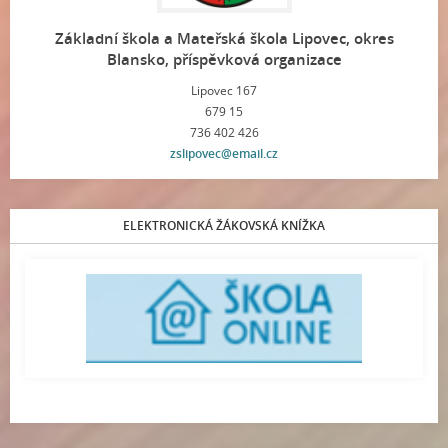
Základní škola a Mateřská škola Lipovec, okres
Blansko, příspěvková organizace
Lipovec 167
679 15
736 402 426
zslipovec@email.cz
ELEKTRONICKÁ ŽÁKOVSKÁ KNÍŽKA