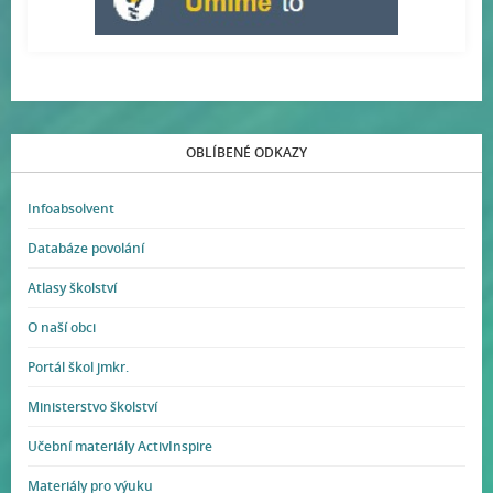
OBLÍBENÉ ODKAZY
Infoabsolvent
Databáze povolání
Atlasy školství
O naší obci
Portál škol jmkr.
Ministerstvo školství
Učební materiály ActivInspire
Materiály pro výuku