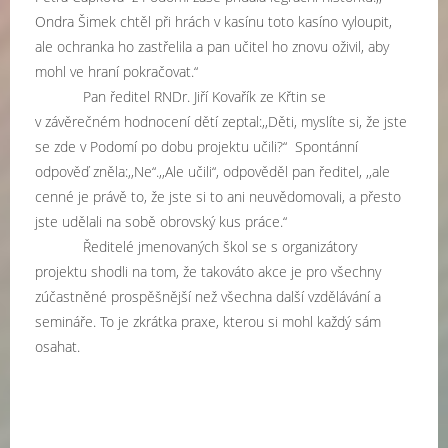
Ondra Šimek chtěl při hrách v kasínu toto kasíno vyloupit,
ale ochranka ho zastřelila a pan učitel ho znovu oživil, aby
mohl ve hraní pokračovat.“
Pan ředitel RNDr. Jiří Kovařík ze Křtin se
v závěrečném hodnocení dětí zeptal:,,Děti, myslíte si, že jste
se zde v Podomí po dobu projektu učili?“
Spontánní
odpověď zněla:,,Ne“.,,Ale učili“, odpověděl pan ředitel, ,,ale
cenné je právě to, že jste si to ani neuvědomovali, a přesto
jste udělali na sobě obrovský kus práce.“
Ředitelé jmenovaných škol se s organizátory
projektu shodli na tom, že takováto akce je pro všechny
zúčastněné prospěšnější než všechna další vzdělávání a
semináře. To je zkrátka praxe, kterou si mohl každý sám
osahat.