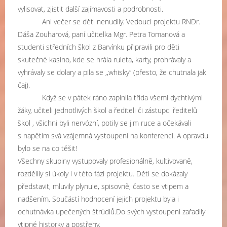
vylisovat, zjistit další zajímavosti a podrobnosti.
Ani večer se děti nenudily. Vedoucí projektu RNDr.
Dáša Zouharová, paní učitelka Mgr. Petra Tomanová a
studenti středních škol z Barvínku připravili pro děti
skutečné kasíno, kde se hrála ruleta, karty, prohrávaly a
vyhrávaly se dolary a pila se ,,whisky“ (přesto, že chutnala jak
čaj).
Když se v pátek ráno zaplnila třída všemi dychtivými
žáky, učiteli jednotlivých škol a řediteli či zástupci ředitelů
škol , všichni byli nervózní, potily se jim ruce a očekávali
s napětím svá vzájemná vystoupení na konferenci. A opravdu
bylo se na co těšit!
Všechny skupiny vystupovaly profesionálně, kultivovaně,
rozdělily si úkoly i v této fázi projektu. Děti se dokázaly
představit, mluvily plynule, spisovně, často se vtipem a
nadšením. Součástí hodnocení jejich projektu byla i
ochutnávka upečených štrúdlů.Do svých vystoupení zařadily i
vtipné historky a postřehy.