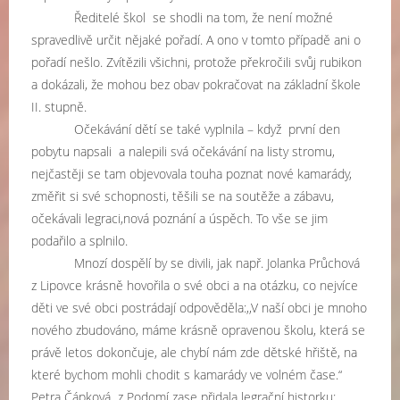
Ředitelé škol
se shodli na tom, že není možné
spravedlivě určit nějaké pořadí. A ono v tomto případě ani o
pořadí nešlo. Zvítězili všichni, protože překročili svůj rubikon
a dokázali, že mohou bez obav pokračovat na základní škole
II. stupně.
Očekávání dětí se také vyplnila – když první den
pobytu napsali
a nalepili svá očekávání na listy stromu,
nejčastěji se tam objevovala touha poznat nové kamarády,
změřit si své schopnosti, těšili se na soutěže a zábavu,
očekávali legraci,nová poznání a úspěch. To vše se jim
podařilo a splnilo.
Mnozí dospělí by se divili, jak např. Jolanka Průchová
z Lipovce krásně hovořila o své obci a na otázku, co nejvíce
děti ve své obci postrádají odpověděla:,,V naší obci je mnoho
nového zbudováno, máme krásně opravenou školu, která se
právě letos dokončuje, ale chybí nám zde dětské hřiště, na
které bychom mohli chodit s kamarády ve volném čase.“
Petra Čápková
z Podomí zase přidala legrační historku:,,