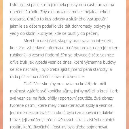
bylo najít si paní, která jim měla poskytnou část surovin na
upečení štrúdlu. Zbytek surovin si museli nějak a někde
obstarat. Chtělo to kus odvahy a slušného vystupování.
Jakmile se dětem podařilo vše dát dohromady, pokyny je
vedly do školní kuchyně, kde se pustily do pečení.
Mezi tím další část skupiny pracovala na internetu,
kde
žáci vyhledávali informace o názvu projektu( co je to ten
rubikon?) ,o vesnici Podomí, čím se obyvatelé této vesnice
dříve živili, jak vypadá vesnice dnes, které významné budovy
se zde nacházejí, bylo třeba zjistit jméno pana starosty
a
řada přišla i na nářeční slova této vesnice.
Další část skupiny pracovala na koláži,kde měli
možnost vyjádřit své koníčky, zájmy, jiní vymýšleli a kreslili erb
své vesnice, na řadu přišly i sportovní soutěže, živé obrazy
tvořené dětmi, které měly charakterizovat školy a vesnice.
Jedním z nejzajímavějších úkolů bylo i zmapování nedaleké
hráze, její změření, určení světových stran, zjištění okolních
rostlin, keřů, živočichů…Rostliny bylo třeba pojmenovat,