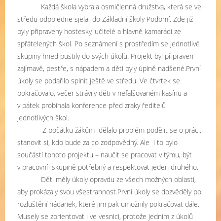
Každá škola vybrala osmičlenná družstva, která se ve
středu odpoledne sjela
do Základní školy Podomí. Zde již
byly připraveny hostesky, učitelé a hlavně kamarádi ze
spřátelených škol. Po seznámení s prostředím se jednotlivé
skupiny hned pustily do svých úkolů. Projekt byl připraven
zajímavě, pestře, s nápadem a děti byly úplně nadšené.První
úkoly se podařilo splnit ještě ve středu. Ve čtvrtek se
pokračovalo, večer strávily děti v nefalšovaném kasínu a
v pátek probíhala konference před zraky ředitelů
jednotlivých škol.
Z počátku žákům
dělalo problém podělit se o práci,
stanovit si, kdo bude za co zodpovědný. Ale
i to bylo
součástí tohoto projektu – naučit se pracovat v týmu, být
v pracovní
skupině potřebný a respektovat jeden druhého.
Děti měly úkoly opravdu ze všech možných oblastí,
aby prokázaly svou všestrannost.První úkoly se dozvěděly po
rozluštění hádanek, které jim pak umožnily pokračovat dále.
Musely se zorientovat i ve vesnici, protože jedním z úkolů