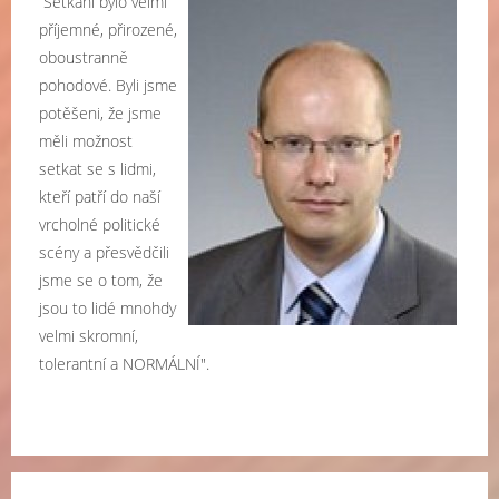
Setkání bylo velmi
příjemné, přirozené,
oboustranně
pohodové. Byli jsme
potěšeni, že jsme
měli možnost
setkat se s lidmi,
kteří patří do naší
vrcholné politické
scény a přesvědčili
jsme se o tom, že
jsou to lidé mnohdy
velmi skromní,
tolerantní a NORMÁLNÍ".