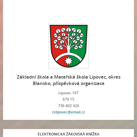
Základní škola a Mateřská škola Lipovec, okres
Blansko, příspěvková organizace
Lipovec 167
679 15
736 402 426
zslipovec@email.cz
ELEKTRONICKÁ ŽÁKOVSKÁ KNÍŽKA