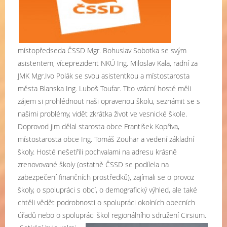
místopředseda ČSSD Mgr. Bohuslav Sobotka se svým
asistentem, víceprezident NKÚ Ing. Miloslav Kala, radní za
JMK Mgr.Ivo Polák se svou asistentkou a místostarosta
města Blanska Ing. Luboš Toufar. Tito vzácní hosté měli
zájem si prohlédnout naši opravenou školu, seznámit se s
našimi problémy, vidět zkrátka život ve vesnické škole.
Doprovod jim dělal starosta obce František Kopřiva,
místostarosta obce Ing. Tomáš Zouhar a vedení základní
školy. Hosté nešetřili pochvalami na adresu krásně
zrenovované školy (ostatně ČSSD se podílela na
zabezpečení finančních prostředků), zajímali se o provoz
školy, o spolupráci s obcí, o demografický výhled, ale také
chtěli vědět podrobnosti o spolupráci okolních obecních
úřadů nebo o spolupráci škol regionálního sdružení Cirsium.