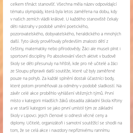
celkem třináct stanovišť. Všechna měla název odpovídající
tématu olympiády, která byla letos zaměřena na dobu, kdy
v našich zemích vládli králové. U každého stanoviště čekaly
děti nástrahy v podobě umění poetického,
pozorovatelského, dobyvatelského, heraldického a mnohých
další. Tyto úkoly prověřovaly především znalosti dětí z
češtiny, matematiky nebo přírodovědy. Žáci ale museli plnit i
sportovní disciplíny. Po absolvování všech aktivit v budově
školy se děti přesunuly na hřiště, kde pro ně učitelé a žáci
ze Sloupu připravili další soutěže, které už byly zaměřené
pouze na pohyb. Za každé splnění dostali účastníci body,
které potom proměňovali za odměny v podobě sladkostí. Na
závěr celé akce proběhlo vyhlášení vítězných týmů. První
místo v kategorii mladších žáků obsadila základní škola Křtiny
a ve starší kategorii se jako první umístil tým ze základní
školy v Lipovci. Jejich členové si odnesli věcné ceny a
diplomy. Učitelé, organizátoři i samotní soutěžící se shodli na
tom, že se celá akce i navzdory nepříznivému rannímu