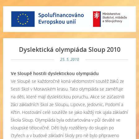
Dyslektická olympiáda Sloup 2010
25. 5. 2010
Ve Sloupě hostili dyslektickou olympiádu
Ve Sloupě se každoročně koná vědomostní soutěž žáků ze
šesti škol v Moravském krasu. Tato olympiáda se zaměřuje
na děti, které mají dyslektickou poruchu. Akce se zúčastnili
žáci základních škol ze Sloupu, Lipovce, Jedovnic, Podomí a
Křtin. Hostování celé soutěže se jako každý rok ujala základní
škola Sloup. Olympiáda byla odstartována v půl deváté ve
sloupské tělocvičně. Děti byly rozděleny do skupin po
čtyřech a v budově základní školy pro ně bylo připraveno