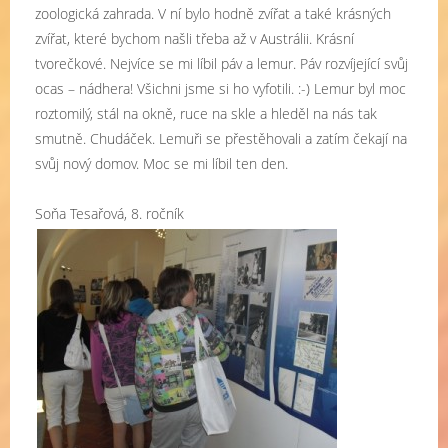
zoologická zahrada. V ní bylo hodně zvířat a také krásných
zvířat, které bychom našli třeba až v Austrálii. Krásní
tvorečkové. Nejvíce se mi líbil páv a lemur. Páv rozvíjející svůj
ocas – nádhera! Všichni jsme si ho vyfotili. :-) Lemur byl moc
roztomilý, stál na okně, ruce na skle a hleděl na nás tak
smutně. Chudáček. Lemuři se přestěhovali a zatím čekají na
svůj nový domov. Moc se mi líbil ten den.
Soňa Tesařová, 8. ročník