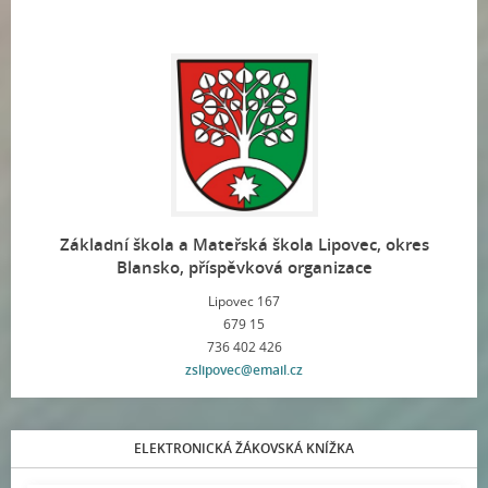
Základní škola a Mateřská škola Lipovec, okres
Blansko, příspěvková organizace
Lipovec 167
679 15
736 402 426
zslipovec@email.cz
ELEKTRONICKÁ ŽÁKOVSKÁ KNÍŽKA