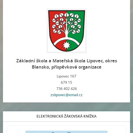
Základní škola a Mateřská škola Lipovec, okres
Blansko, příspěvková organizace
Lipovec 167
679 15
736 402 426
zslipovec@email.cz
ELEKTRONICKÁ ŽÁKOVSKÁ KNÍŽKA