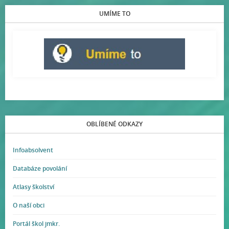
UMÍME TO
OBLÍBENÉ ODKAZY
Infoabsolvent
Databáze povolání
Atlasy školství
O naší obci
Portál škol jmkr.