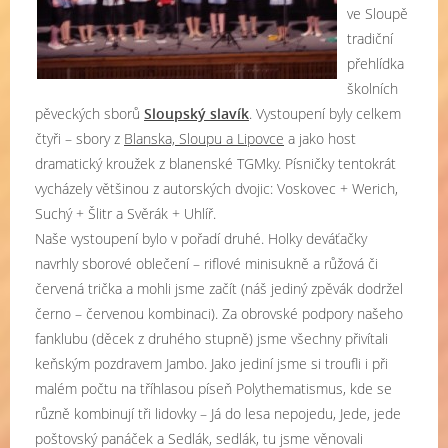
ve Sloupě
tradiční
přehlídka
školních
pěveckých sborů
Sloupský slavík
. Vystoupení byly celkem
čtyři – sbory z
Blanska, Sloupu a Lipovce
a jako host
dramatický kroužek z blanenské TGMky. Písničky tentokrát
vycházely většinou z autorských dvojic: Voskovec + Werich,
Suchý + Šlitr a Svěrák + Uhlíř.
Naše vystoupení bylo v pořadí druhé. Holky deváťačky
navrhly sborové oblečení – riflové minisukně a růžová či
červená trička a mohli jsme začít (náš jediný zpěvák dodržel
černo – červenou kombinaci). Za obrovské podpory našeho
fanklubu (děcek z druhého stupně) jsme všechny přivítali
keňským pozdravem Jambo. Jako jediní jsme si troufli i při
malém počtu na tříhlasou píseň Polythematismus, kde se
různě kombinují tři lidovky – Já do lesa nepojedu, Jede, jede
poštovský panáček a Sedlák, sedlák, tu jsme věnovali