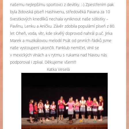
našemu nejlepšímu sportovci z devítky. :-) Zpestřením pak
byla židovská píseň Hashivenu, středověká Pavana za 10
švestkových knedlíků nechala vyniknout naše sólistky –
Pavlínu, Lenku a Aničku. Závěr zdobila populární píseň z 80.
let Oheň, voda, vítr, kde skvělý doprovod nahrál p.uč. Jirka
Marek a muzikálovou melodií Psát od prvních řádků jsme
naše vystoupení ukončili. Fanklub nemlčel, vlnil se
v mexických vlnách a v rytmu s rukama nad hlavou nás
podporoval i zpíval. Děkujeme všem!!!
Katka Veselá