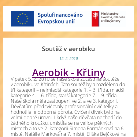
Soutěž v aerobiku
12. 2. 2010
Aerobik - Křtiny
V pátek 5. 2. 2010 se naše škola zúčastnila soutěže
v aerobiku ve Křtinách. Tato soutěž byla rozdělena do
tří kategorií – nejmladší kategorie 1. – 3. třída, mladší
kategorie 4. – 6. třída, starší kategorie 7. – 9. třída.
Naše škola měla zastoupení ve 2. a ve 3. kategorii.
Děvčatům předcvičovaly profesionální cvičitelky a
hodnotila je odborná porota. Cvičení dívek bylo na
velmi dobré úrovni. I když naše děvčata nechodí do
žádného kroužku, umístila se na velice pěkných
místech a to ve 2. kategorii Simona Formánková na 6.
místě, Natálie Marková na 7. místě, Eliška Bejčková na