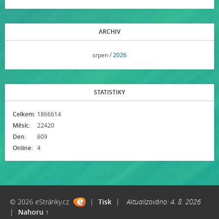
ARCHIV
<<
srpen /
2026
>>
STATISTIKY
Celkem:
1866614
Měsíc:
22420
Den:
609
Online:
4
© 2026 eStránky.cz
|
Tisk
|
Aktualizováno: 4. 8. 2026
|
Nahoru ↑