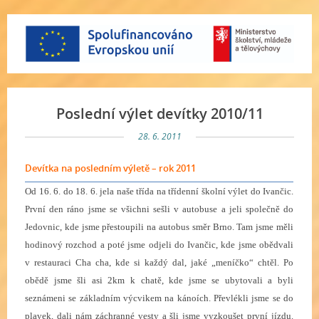
Poslední výlet devítky 2010/11
28. 6. 2011
Devítka na posledním výletě – rok 2011
Od 16. 6. do 18. 6. jela naše třída na třídenní školní výlet do Ivančic.
První den ráno jsme se všichni sešli v autobuse a jeli společně do
Jedovnic, kde jsme přestoupili na autobus směr Brno. Tam jsme měli
hodinový rozchod a poté jsme odjeli do Ivančic, kde jsme obědvali
v restauraci Cha cha, kde si každý dal, jaké „meníčko“ chtěl. Po
obědě jsme šli asi 2km k chatě, kde jsme se ubytovali a byli
seznámeni se základním výcvikem na kánoích. Převlékli jsme se do
plavek, dali nám záchranné vesty a šli jsme vyzkoušet první jízdu.