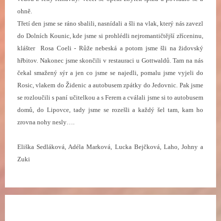
ohně.
Třetí den jsme se ráno sbalili, nasnídali a šli na vlak, který nás zavezl
do Dolních Kounic, kde jsme si prohlédli nejromantičtější zříceninu,
klášter Rosa Coeli -
Růže nebeská
a potom jsme šli na židovský
hřbitov. Nakonec jsme skončili v restauraci u Gottwaldů. Tam na nás
čekal smažený sýr a jen co jsme se najedli, pomalu jsme vyjeli do
Rosic, vlakem do Židenic a autobusem zpátky do Jedovnic. Pak jsme
se rozloučili s paní učitelkou a s Ferem a cválali jsme si to autobusem
domů, do Lipovce, tady jsme se rozešli a každý šel tam, kam ho
zrovna nohy nesly….
Eliška Sedláková, Adéla Marková, Lucka Bejčková, Laho, Johny a
Zuki