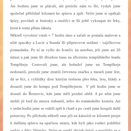
Asi hodinu jsme se plácali, ale protože nám to šlo, vydali jsme
společně přibližně kilometr ke splavu a zpět. Večer jsme si opékali
špízy, povídali si historky a otužilci se šli ještě vykoupat do řeky,
která k tomu přímo lákala.
Někteří vyvolení vstali v 7 hodin ráno a začali se pomalu malovat a
stlát spacáky a Lucie a Standa šli připravovat snídani - vajíčkovou
pomazánku. Po ní se vyšlo do Ivančic na autobus, jeli jsme asi 20
minut a pak jsme šli dlouhou trasu na zříceninu templářského hradu
Templštejn. Cestovali jsme, ale bohužel jsme na Templštejn
nedorazili, protože jsme ztratili červenou značku a museli jsme lézt,
dá se říct, z vyhlídky dost krutým terénem přes řeku, lesy, klády a
dorazili jsme do kempu pod Templštejnem. V pět hodin jsme se
dostali do Řeznovic, kde jsme měli pozdní oběd. A po něm jsme
mohli jít buď do muzea trabantů, nebo do románského kostela. Asi
v sedm hodin jsme se vrátili zpět k chatě a po cestě jsme koupili další
potraviny. Po příchodu někteří zase jeli na kánoích se kilometr projet
k dalšímu splavu na opačnou stranu, kde byli jako vodáci pokřtěni
vedou z řeky Jihlavky. Večer se opekl zbytek špízů a povídalo se u