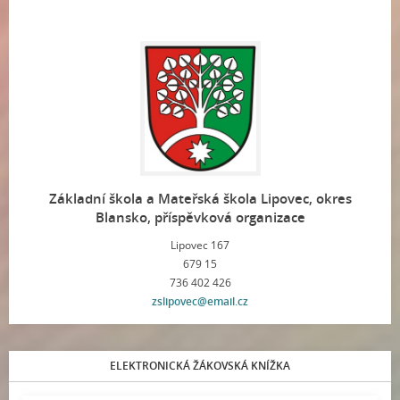
Základní škola a Mateřská škola Lipovec, okres
Blansko, příspěvková organizace
Lipovec 167
679 15
736 402 426
zslipovec@email.cz
ELEKTRONICKÁ ŽÁKOVSKÁ KNÍŽKA