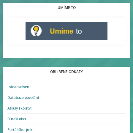
UMÍME TO
OBLÍBENÉ ODKAZY
Infoabsolvent
Databáze povolání
Atlasy školství
O naší obci
Portál škol jmkr.