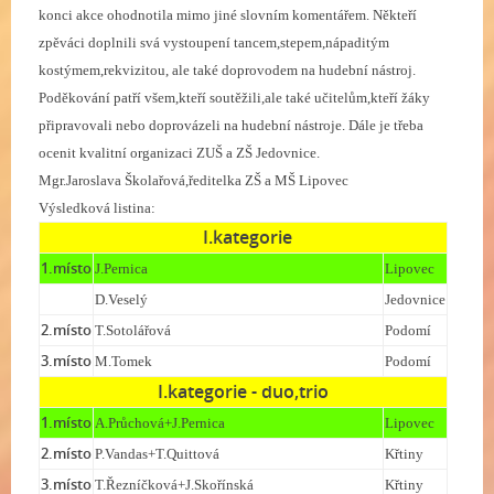
konci akce ohodnotila mimo jiné slovním komentářem. Někteří
zpěváci doplnili svá vystoupení tancem,stepem,nápaditým
kostýmem,rekvizitou, ale také doprovodem na hudební nástroj.
Poděkování patří všem,kteří soutěžili,ale také učitelům,kteří žáky
připravovali nebo doprovázeli na hudební nástroje. Dále je třeba
ocenit kvalitní organizaci ZUŠ a ZŠ Jedovnice.
Mgr.Jaroslava Školařová,ředitelka ZŠ a MŠ Lipovec
Výsledková listina:
I.kategorie
1.místo
J.Pernica
Lipovec
D.Veselý
Jedovnice
2.místo
T.Sotolářová
Podomí
3.místo
M.Tomek
Podomí
I.kategorie - duo,trio
1.místo
A.Průchová+J.Pernica
Lipovec
2.místo
P.Vandas+T.Quittová
Křtiny
3.místo
T.Řezníčková+J.Skořínská
Křtiny