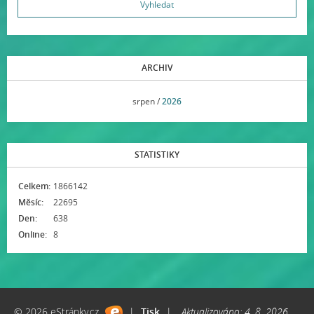
ARCHIV
<<
srpen /
2026
>>
STATISTIKY
Celkem:
1866142
Měsíc:
22695
Den:
638
Online:
8
© 2026 eStránky.cz
|
Tisk
|
Aktualizováno: 4. 8. 2026