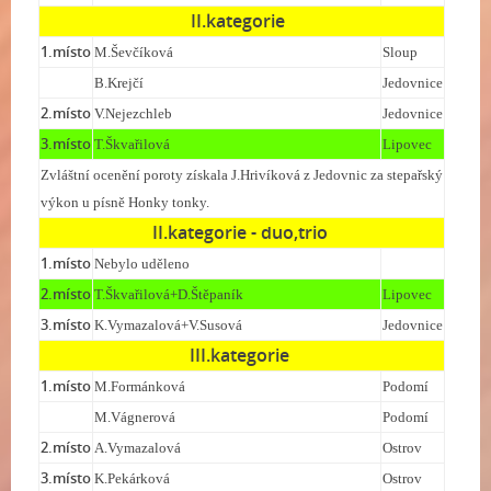
II.kategorie
1.místo
M.Ševčíková
Sloup
B.Krejčí
Jedovnice
2.místo
V.Nejezchleb
Jedovnice
3.místo
T.Škvařilová
Lipovec
Zvláštní ocenění poroty získala J.Hrivíková z Jedovnic za stepařský
výkon u písně Honky tonky.
II.kategorie - duo,trio
1.místo
Nebylo uděleno
2.místo
T.Škvařilová+D.Štěpaník
Lipovec
3.místo
K.Vymazalová+V.Susová
Jedovnice
III.kategorie
1.místo
M.Formánková
Podomí
M.Vágnerová
Podomí
2.místo
A.Vymazalová
Ostrov
3.místo
K.Pekárková
Ostrov