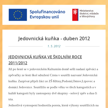
Jedovnická kuňka - duben 2012
1. 5. 2012
JEDOVNICKÁ KUŇKA VE ŠKOLNÍM ROCE
2011/2012
Již po šesté se v jedovnickém Kulturním domě sešli nadaní zpěváci a
zpěvačky ze šesti škol sdružení Cirsia v soutěži nazvané Jedovnická
kuňka. Zazpívat přijeli žáci ze ZŠ Křtiny,Podomí,Ostrov,Lipovec a
domácí Jedovnice. Soutěžilo se podle věku ve třech kategoriích a v
každé kategorii byly zastoupeny dvě skupiny - solový zpěv a dua či
tria.
Jednotlivá vystoupení hodnotila porota, která výkony soutěžících na