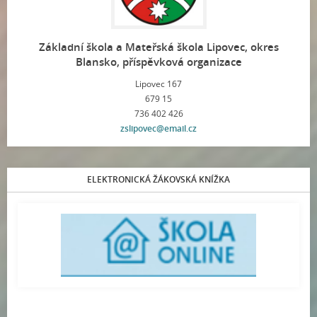
Základní škola a Mateřská škola Lipovec, okres
Blansko, příspěvková organizace
Lipovec 167
679 15
736 402 426
zslipovec@email.cz
ELEKTRONICKÁ ŽÁKOVSKÁ KNÍŽKA