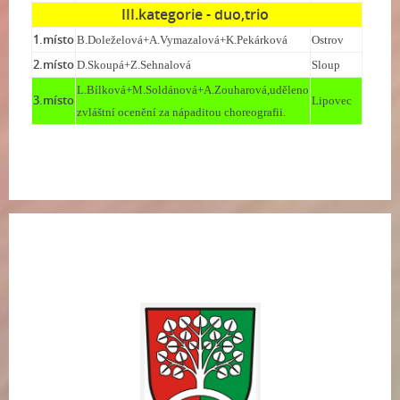
III.kategorie - duo,trio
1.místo
B.Doleželová+A.Vymazalová+K.Pekárková
Ostrov
2.místo
D.Skoupá+Z.Sehnalová
Sloup
L.Bílková+M.Soldánová+A.Zouharová,uděleno
3.místo
Lipovec
zvláštní ocenění za nápaditou choreografii.