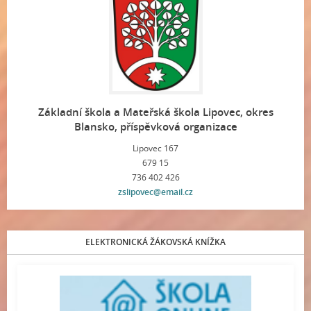
Základní škola a Mateřská škola Lipovec, okres
Blansko, příspěvková organizace
Lipovec 167
679 15
736 402 426
zslipovec@email.cz
ELEKTRONICKÁ ŽÁKOVSKÁ KNÍŽKA