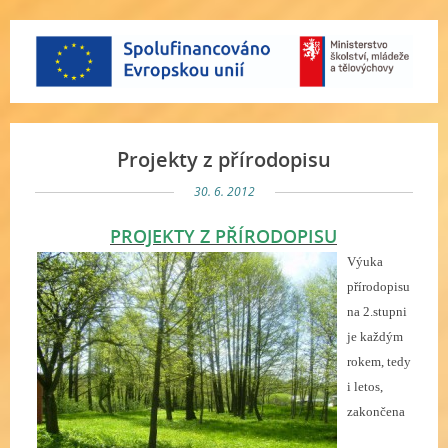
Projekty z přírodopisu
30. 6. 2012
PROJEKTY Z PŘÍRODOPISU
Výuka
přírodopisu
na 2.stupni
je každým
rokem, tedy
i letos,
zakončena