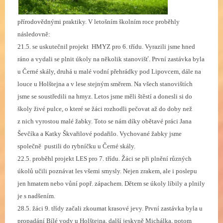
přírodovědnými praktiky. V letošním školním roce proběhly
následovně:
21.5. se uskutečnil projekt HMYZ pro 6. třídu. Vyrazili jsme hned
ráno a vydali se plnit úkoly na několik stanovišť. První zastávka byla
u Černé skály, druhá u malé vodní přehrádky pod Lipovcem, dále na
louce u Holštejna a v lese stejným směrem. Na všech stanovištích
jsme se soustředili na hmyz. Letos jsme měli štěstí a donesli si do
školy živé pulce, o které se žáci rozhodli pečovat až do doby než
z nich vyrostou malé žabky. Toto se nám díky obětavé práci Jana
Ševčíka a Katky Škvařilové podařilo. Vychované žabky jsme
společně pustili do rybníčku u Černé skály.
22.5. proběhl projekt LES pro 7. třídu. Žáci se při plnění různých
úkolů učili poznávat les všemi smysly. Nejen zrakem, ale i poslepu
jen hmatem nebo vůní popř. zápachem. Dětem se úkoly líbily a plnily
je s nadšením.
28.5. žáci 9. třídy začali zkoumat krasové jevy. První zastávka byla u
propadání Bílé vody u Holštejna, další jeskyně Michálka, potom