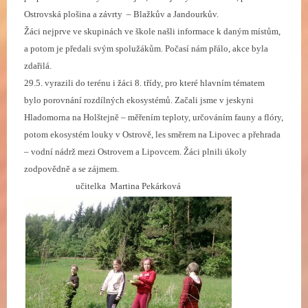
Ostrovská plošina a závrty – Blažkův a Jandourkův.
Žáci nejprve ve skupinách ve škole našli informace k daným místům,
a potom je předali svým spolužákům. Počasí nám přálo, akce byla
zdařilá.
29.5. vyrazili do terénu i žáci 8. třídy, pro které hlavním tématem
bylo porovnání rozdílných ekosystémů. Začali jsme v jeskyni
Hladomorna na Holštejně – měřením teploty, určováním fauny a flóry,
potom ekosystém louky v Ostrově, les směrem na Lipovec a přehrada
– vodní nádrž mezi Ostrovem a Lipovcem. Žáci plnili úkoly
zodpovědně a se zájmem.
učitelka Martina Pekárková