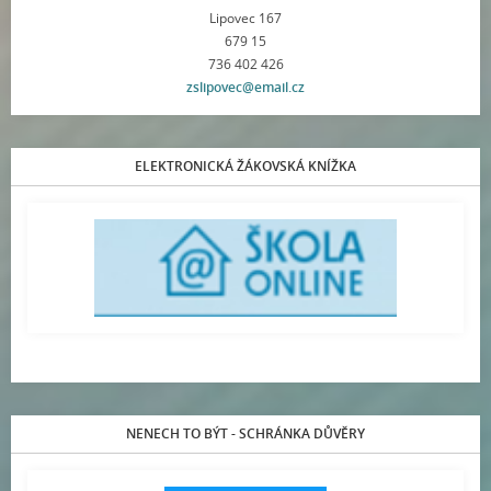
Lipovec 167
679 15
736 402 426
zslipovec@email.cz
ELEKTRONICKÁ ŽÁKOVSKÁ KNÍŽKA
NENECH TO BÝT - SCHRÁNKA DŮVĚRY