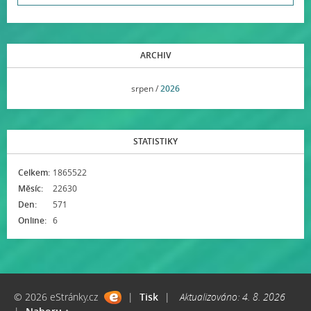
ARCHIV
<<
srpen /
2026
>>
STATISTIKY
Celkem:
1865522
Měsíc:
22630
Den:
571
Online:
6
© 2026 eStránky.cz
|
Tisk
|
Aktualizováno: 4. 8. 2026