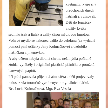
květinami, které si v
předchozích dnech
natrhali a vylisovali.
Děti do formiček
vložily kvítky
sedmikrásek a fialek a zalily čirou mýdlovou hmotou.
Voňavé mýdlo se nakonec balilo do celofánu (za vydatné
pomoci paní učitelky Jany Kolmačkové) a ozdobilo
mašličkou a jmenovkou.
A aby dětem nebyla dlouhá chvíle, než mýdla pořádně
ztuhla, vyráběly i originální plastická přáníčka z proužků
barevných papírů.
Při práci panovala příjemná atmosféra a děti projevovaly
radost z vlastnoručně vyrobených originálních dárků.
Bc. Lucie Kolmačková, Mgr. Eva Veselá