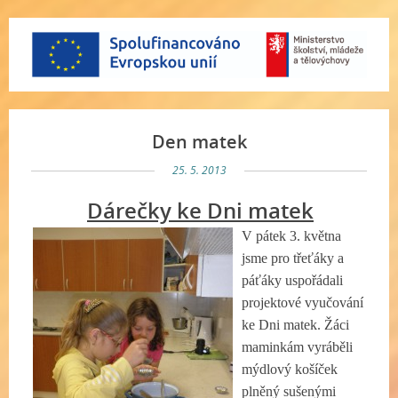
Den matek
25. 5. 2013
Dárečky ke Dni matek
V pátek 3. května
jsme pro třeťáky a
páťáky uspořádali
projektové vyučování
ke Dni matek. Žáci
maminkám vyráběli
mýdlový košíček
plněný sušenými