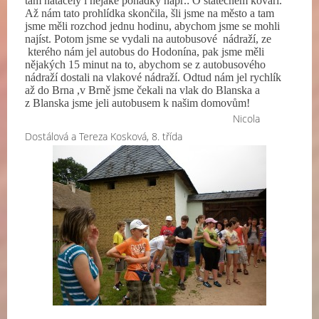
tam natáčely i nějaké pohádky např.: O statečném kováři.
Až nám tato prohlídka skončila, šli jsme na město a tam
jsme měli rozchod jednu hodinu, abychom jsme se mohli
najíst. Potom jsme se vydali na autobusové
nádraží, ze
kterého nám jel autobus do Hodonína, pak jsme měli
nějakých 15 minut na to, abychom se z autobusového
nádraží dostali na vlakové nádraží. Odtud nám jel rychlík
až do Brna ,v Brně jsme čekali na vlak do Blanska a
z Blanska jsme jeli autobusem k našim domovům!
Nicola
Dostálová a Tereza Kosková, 8. třída