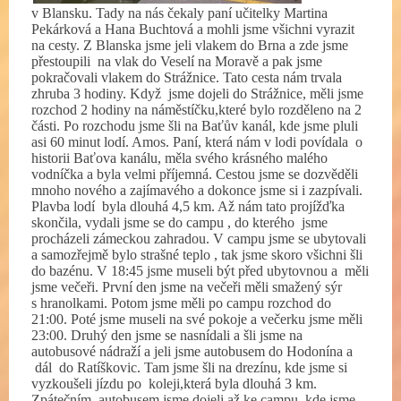
v Blansku. Tady na nás čekaly paní učitelky Martina
Pekárková a Hana Buchtová a mohli jsme všichni vyrazit
na cesty. Z Blanska jsme jeli vlakem do Brna a zde jsme
přestoupili
na vlak do Veselí na Moravě a pak jsme
pokračovali vlakem do Strážnice. Tato cesta nám trvala
zhruba 3 hodiny. Když
jsme dojeli do Strážnice, měli jsme
rozchod 2 hodiny na náměstíčku,které bylo rozděleno na 2
části. Po rozchodu jsme šli na Baťův kanál, kde jsme pluli
asi 60 minut lodí. Amos. Paní, která nám v lodi povídala
o
historii Baťova kanálu, měla svého krásného malého
vodníčka a byla velmi příjemná. Cestou jsme se dozvěděli
mnoho nového a zajímavého a dokonce jsme si i zazpívali.
Plavba lodí
byla dlouhá 4,5 km. Až nám tato projížďka
skončila, vydali jsme se do campu , do kterého
jsme
procházeli zámeckou zahradou. V campu jsme se ubytovali
a samozřejmě bylo strašné teplo , tak jsme skoro všichni šli
do bazénu. V 18:45 jsme museli být před ubytovnou a
měli
jsme večeři. První den jsme na večeři měli smažený sýr
s hranolkami. Potom jsme měli po campu rozchod do
21:00. Poté jsme museli na své pokoje a večerku jsme měli
23:00. Druhý den jsme se nasnídali a šli jsme na
autobusové nádraží a jeli jsme autobusem do Hodonína a
dál
do Ratíškovic. Tam jsme šli na drezínu, kde jsme si
vyzkoušeli jízdu po
koleji,která byla dlouhá 3 km.
Zpátečním
autobusem jsme dojeli až ke campu, kde jsme