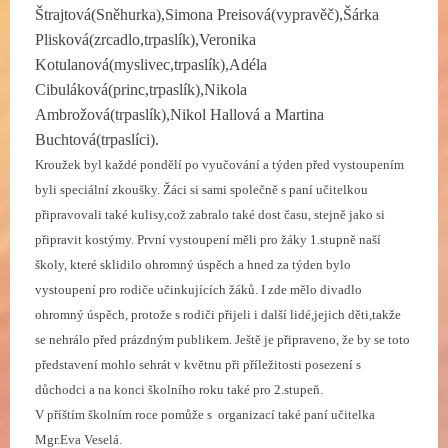
Štrajtová(Sněhurka),Simona Preisová(vypravěč),Šárka
Plisková(zrcadlo,trpaslík),Veronika
Kotulanová(myslivec,trpaslík),Adéla
Cibuláková(princ,trpaslík),Nikola
Ambrožová(trpaslík),Nikol Hallová a Martina
Buchtová(trpaslíci).
Kroužek byl každé pondělí po vyučování a týden před vystoupením
byli speciální zkoušky. Žáci si sami společně s paní učitelkou
připravovali také kulisy,což zabralo také dost času, stejně jako si
připravit kostýmy. První vystoupení měli pro žáky 1.stupně naší
školy, které sklidilo ohromný úspěch a hned za týden bylo
vystoupení pro rodiče učinkujících žáků. I zde mělo divadlo
ohromný úspěch, protože s rodiči přijeli i další lidé,jejich děti,takže
se nehrálo před prázdným publikem. Ještě je připraveno, že by se toto
představení mohlo sehrát v květnu při příležitosti posezení s
důchodci a na konci školního roku také pro 2.stupeň.
V příštím školním roce pomůže s organizací také paní učitelka
Mgr.Eva Veselá.