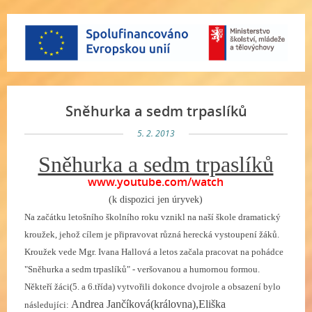
Sněhurka a sedm trpaslíků
5. 2. 2013
Sněhurka a sedm trpaslíků
www.youtube.com/watch
(k dispozici jen úryvek)
Na začátku letošního školního roku vznikl na naší škole dramatický
kroužek, jehož cílem je připravovat různá herecká vystoupení žáků.
Kroužek vede Mgr. Ivana Hallová a letos začala pracovat na pohádce
"Sněhurka a sedm trpaslíků" - veršovanou a humornou formou.
Někteří žáci(5. a 6.třída) vytvořili dokonce dvojrole a obsazení bylo
Andrea Jančíková(královna),Eliška
následujíci: