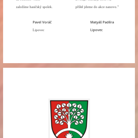
založíme hasičský spolek.
příště jdeme do akce nanovo."
Pavel Voráč
Matyáš Paděra
Lipovec
Lipovec