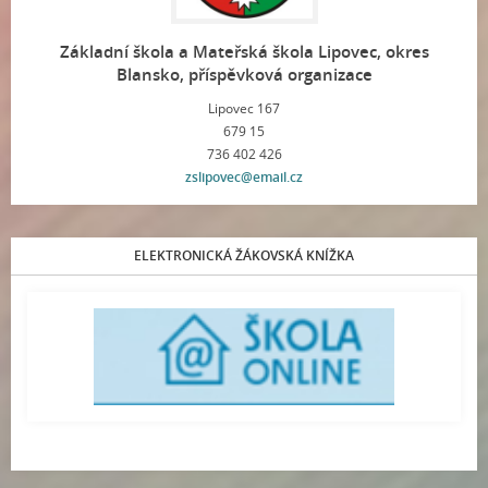
Základní škola a Mateřská škola Lipovec, okres
Blansko, příspěvková organizace
Lipovec 167
679 15
736 402 426
zslipovec@email.cz
ELEKTRONICKÁ ŽÁKOVSKÁ KNÍŽKA