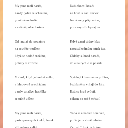
My jsme malí hasiči,
Naši obecní hasiči,
každý týden se scházíme,
na hřišti si rádi zacvičí.
používáme hadici
Na závody připraví se,
a cvičně požár hasíme.
pro ceny už chystají se.
Od jara až do podzimu
Když zazní sirény hlas,
na soutěže jezdíme,
nastává hrdinům jejich čas.
když se hodně snažíme,
Obleky si hned nasadí,
poháry si vozíme.
do auta rychle se posadí.
V zimě, když je hodně sněhu,
Spěchají k hroznému požáru,
v klubovně se scházíme
bezhlavě se vrhají do žáru.
a uzly, značky, hasičáky
Hadice hrdě svírají,
se pilně učíme.
očkem po sobě mrkají.
My jsme malí hasiči,
Voda se z hadice dere ven,
parta správných kluků, holek,
požár je za chvíli uhašen.
až budeme velicí
Zvolají:"Hurá, je hotovo,