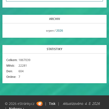
ARCHIV
<<
srpen /
2026
>>
STATISTIKY
Celkem:
1867039
Měsíc:
22281
Den:
604
Online:
7
© 2026 eStránky.cz
|
Tisk
|
Aktualizováno: 4. 8. 2026
|
Nahoru ↑