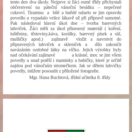
tento den dva úkoly. Nejprve si žáci osmé třídy přichystali
občerstvení na páteční vánoční besídku – nepečené
cukroví. Tiramisu a bílé a hnědé rafaelo se jim opravdu
povedlo a vypadalo velice lákavě už při přípravě samotné.
Pak následoval hlavní úkol dne – tvorba barevných
lahviček. Žáci měli za úkol přinesený materiál ( koření,
luštěniny, těstoviny,káva, korálky, barevný písek a sůl,
mušličky apod.) zajímavě vložit a navrstvit do
připravených lahviček a skleniček a dílo zakončit
navázáním ozdobné látky na víčko. Jejich výrobky byly
nad očekávání zajímavé a krásné, moc se jim všem
povedly a snad potěší i maminky a babičky, které je určitě
najdou pod vánočním stromečkem. Jak se dětem lahvičky
povedly, můžete posoudit z přiložené fotografie.
Mgr. Hana Buchtová, třídní učitelka 8. třídy