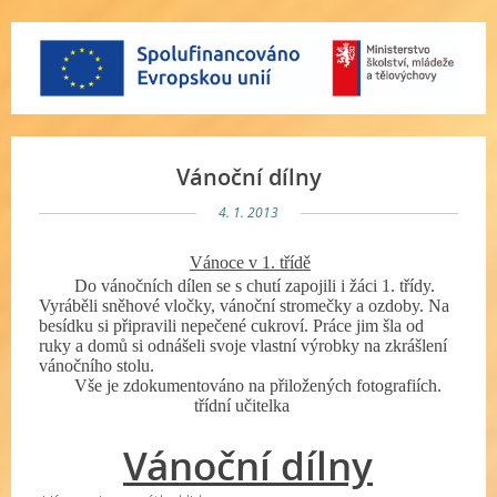
Vánoční dílny
4. 1. 2013
Vánoce v 1. třídě
Do vánočních dílen se s chutí zapojili i žáci 1. třídy.
Vyráběli sněhové vločky, vánoční stromečky a ozdoby. Na
besídku si připravili nepečené cukroví. Práce jim šla od
ruky a domů si odnášeli svoje vlastní výrobky na zkrášlení
vánočního stolu.
Vše je zdokumentováno na přiložených fotografiích.
třídní učitelka
Vánoční dílny