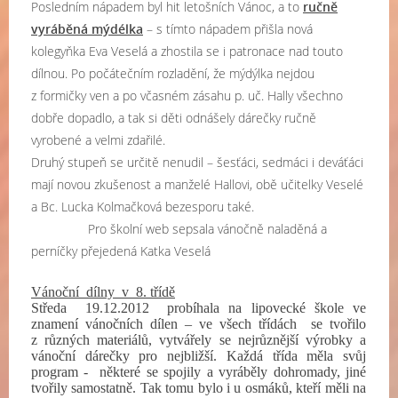
Posledním nápadem byl hit letošních Vánoc, a to
ručně
vyráběná mýdélka
– s tímto nápadem přišla nová
kolegyňka Eva Veselá a zhostila se i patronace nad touto
dílnou. Po počátečním rozladění, že mýdýlka nejdou
z formičky ven a po včasném zásahu p. uč. Hally všechno
dobře dopadlo, a tak si děti odnášely dárečky ručně
vyrobené a velmi zdařilé.
Druhý stupeň se určitě nenudil – šesťáci, sedmáci i deváťáci
mají novou zkušenost a manželé Hallovi, obě učitelky Veselé
a Bc. Lucka Kolmačková bezesporu také.
Pro školní web sepsala vánočně naladěná a
perníčky přejedená Katka Veselá
Vánoční dílny v 8. třídě
Středa 19.12.2012 probíhala na lipovecké škole ve
znamení vánočních dílen – ve všech třídách se tvořilo
z různých materiálů, vytvářely se nejrůznější výrobky a
vánoční dárečky pro nejbližší. Každá třída měla svůj
program - některé se spojily a vyráběly dohromady, jiné
tvořily samostatně. Tak tomu bylo i u osmáků, kteří měli na