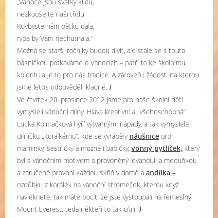
„Vánoce jsou svátky klidu,
nezkoušejte naši třídu.
Kdybyste nám pětku dala,
ryba by Vám nechutnala.“
Možná se starší ročníky budou divit, ale stále se s touto
básničkou potkáváme o Vánocích – patří to ke školnímu
koloritu a je to pro nás tradice. A zároveň i žádost, na kterou
jsme letos odpověděli kladně.
J
Ve čtvrtek 20. prosince 2012 jsme pro naše školní děti
vymysleli vánoční dílny. Hlava kreativní a „všehoschopná“
Lucka Kolmačková hýří výtvarnými nápady, a tak vymyslela
dílničku „korálkárnu“, kde se vyráběly
náušnice
pro
maminky, sestřičky a možná i babičky,
vonný pytlíček,
který
byl s vánočním motivem a provoněný levandulí a meduňkou
a zaručeně provoní každou skříň v domě a
andílka –
ozdůbku z korálek na vánoční stromeček, kterou když
navléknete, tak máte pocit, že jste vystoupali na řemeslný
Mount Everest, teda někteří to tak cítili.
J