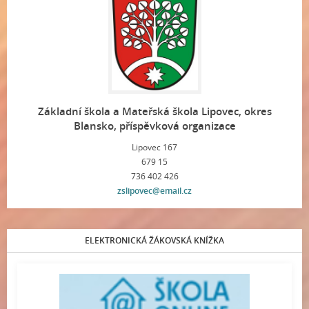
Základní škola a Mateřská škola Lipovec, okres
Blansko, příspěvková organizace
Lipovec 167
679 15
736 402 426
zslipovec@email.cz
ELEKTRONICKÁ ŽÁKOVSKÁ KNÍŽKA