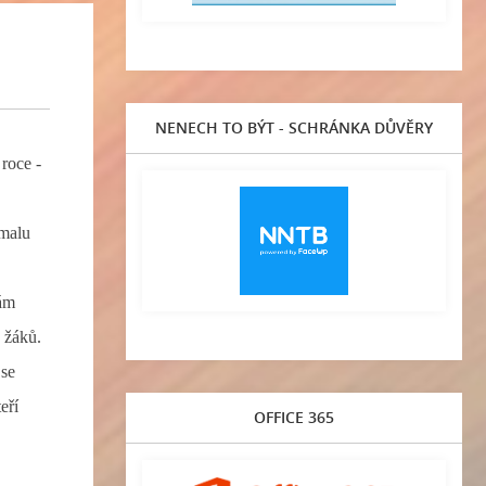
NENECH TO BÝT - SCHRÁNKA DŮVĚRY
 roce -
omalu
nám
0 žáků.
 se
eří
OFFICE 365