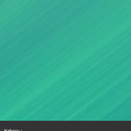
|
Nahoru ↑