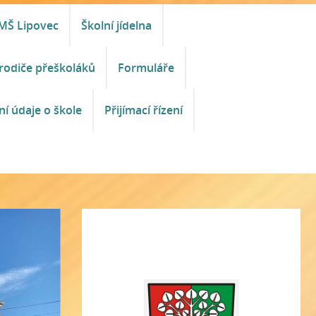
MŠ Lipovec
Školní jídelna
rodiče přeškoláků
Formuláře
ní údaje o škole
Přijímací řízení