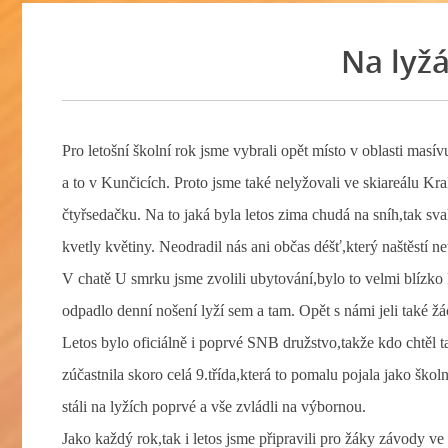
Na lyž
Pro letošní školní rok jsme vybrali opět místo v oblasti masí
a to v Kunčicích. Proto jsme také nelyžovali ve skiareálu Kr
čtyřsedačku. Na to jaká byla letos zima chudá na sníh,tak s
kvetly květiny. Neodradil nás ani občas déšť,který naštěstí ne
V chatě U smrku jsme zvolili ubytování,bylo to velmi blízko
odpadlo denní nošení lyží sem a tam. Opět s námi jeli také žá
Letos bylo oficiálně i poprvé SNB družstvo,takže kdo chtěl t
zúčastnila skoro celá 9.třída,která to pomalu pojala jako školní
stáli na lyžích poprvé a vše zvládli na výbornou.
Jako každý rok,tak i letos jsme připravili pro žáky závody v