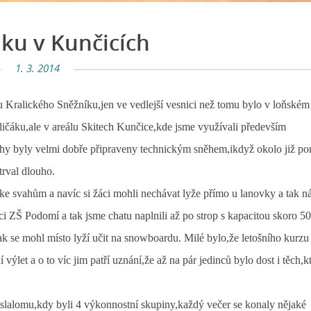
áku v Kunčicích
1. 3. 2014
vu Kralického Sněžníku,jen ve vedlejší vesnici než tomu bylo v loňském
aličáku,ale v areálu Skitech Kunčice,kde jsme využívali především
vahy byly velmi dobře připraveny technickým sněhem,ikdyž okolo již p
trval dlouho.
 ke svahům a navíc si žáci mohli nechávat lyže přímo u lanovky a tak 
ci ZŠ Podomí a tak jsme chatu naplnili až po strop s kapacitou skoro 5
ak se mohl místo lyží učit na snowboardu. Milé bylo,že letošního kurzu
 výlet a o to víc jim patří uznání,že až na pár jedinců bylo dost i těch,kt
e slalomu,kdy byli 4 výkonnostní skupiny,každý večer se konaly nějaké