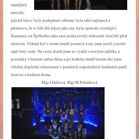
tamějších
mnichů,
jejichž hlavy byly podepřené cihlami, byla také zajímavá a
představa, že ti lidé žili kdysi jako my, byla opravdu vzrušující.
Kasematy na Špilberku nám zase poskytovaly dokonalé útočiště před
sluncem. Výklad byl v tomto hradě poutavý a my jsme potili a potili
opět litry vody. Na cestu domů jsme se vydali s novými zážitky a
poznatky z historie města Brna a po horkém téměř letním dni jsme
všichni doplnění tekutinami v pozdních odpoledních hodinách padli
únavou a horkem doma.
Mgr I.Hallová, Mgr M.Pekárková