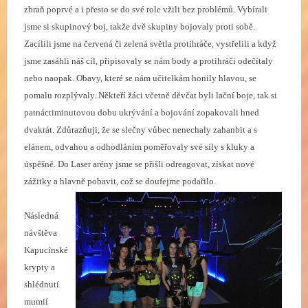
zbraň poprvé a i přesto se do své role vžili bez problémů. Vybírali
jsme si skupinový boj, takže dvě skupiny bojovaly proti sobě.
Zacílili jsme na červená či zelená světla protihráče, vystřelili a když
jsme zasáhli náš cíl, připisovaly se nám body a protihráči odečítaly
nebo naopak. Obavy, které se nám učitelkám honily hlavou, se
pomalu rozplývaly. Někteří žáci včetně děvčat byli lační boje, tak si
patnáctiminutovou dobu ukrývání a bojování zopakovali hned
dvakrát. Zdůrazňuji, že se slečny vůbec nenechaly zahanbit a s
elánem, odvahou a odhodláním poměřovaly své síly s kluky a
úspěšně. Do Laser arény jsme se přišli odreagovat, získat nové
zážitky a hlavně pobavit, což se doufejme podařilo.
Následná
návštěva
Kapucínské
krypty a
shlédnutí
mumií