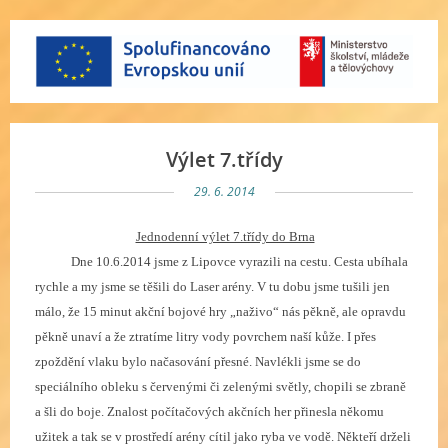
Výlet 7.třídy
29. 6. 2014
Jednodenní výlet 7.třídy do Brna
Dne 10.6.2014 jsme z Lipovce vyrazili na cestu. Cesta ubíhala
rychle a my jsme se těšili do Laser arény. V tu dobu jsme tušili jen
málo, že 15 minut akční bojové hry „naživo“ nás pěkně, ale opravdu
pěkně unaví a že ztratíme litry vody povrchem naší kůže. I přes
zpoždění vlaku bylo načasování přesné. Navlékli jsme se do
speciálního obleku s červenými či zelenými světly, chopili se zbraně
a šli do boje. Znalost počítačových akčních her přinesla někomu
užitek a tak se v prostředí arény cítil jako ryba ve vodě. Někteří drželi