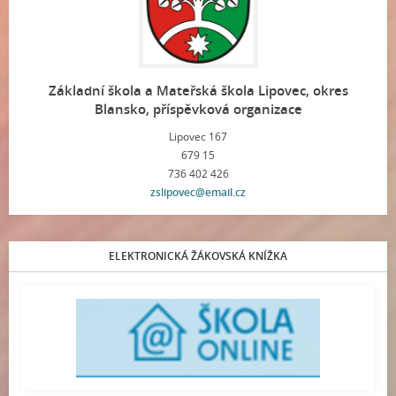
Základní škola a Mateřská škola Lipovec, okres
Blansko, příspěvková organizace
Lipovec 167
679 15
736 402 426
zslipovec@email.cz
ELEKTRONICKÁ ŽÁKOVSKÁ KNÍŽKA