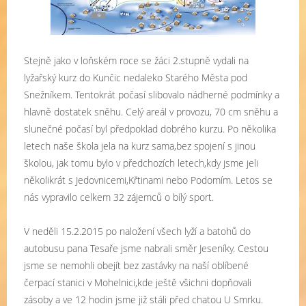
Stejně jako v loňském roce se žáci 2.stupně vydali na
lyžařský kurz do Kunčic nedaleko Starého Města pod
Snežníkem. Tentokrát počasí slibovalo nádherné podmínky a
hlavně dostatek sněhu. Celý areál v provozu, 70 cm sněhu a
slunečné počasí byl předpoklad dobrého kurzu. Po několika
letech naše škola jela na kurz sama,bez spojení s jinou
školou, jak tomu bylo v předchozích letech,kdy jsme jeli
několikrát s Jedovnicemi,Křtinami nebo Podomím. Letos se
nás vypravilo celkem 32 zájemců o bílý sport.
V neděli 15.2.2015 po naložení všech lyží a batohů do
autobusu pana Tesaře jsme nabrali směr Jeseníky. Cestou
jsme se nemohli obejít bez zastávky na naší oblíbené
čerpací stanici v Mohelnici,kde ještě všichni dopňovali
zásoby a ve 12 hodin jsme již stáli před chatou U Smrku.