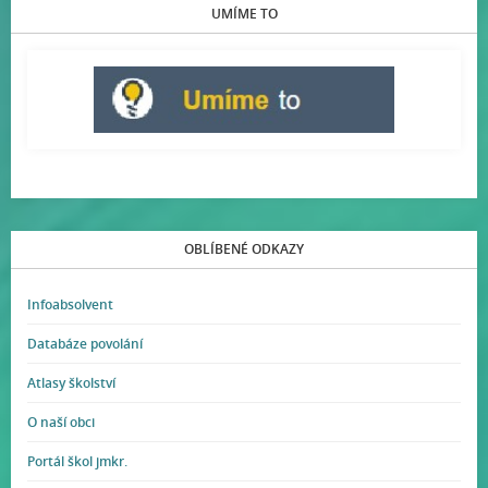
UMÍME TO
OBLÍBENÉ ODKAZY
Infoabsolvent
Databáze povolání
Atlasy školství
O naší obci
Portál škol jmkr.