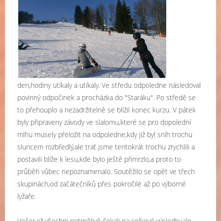
den,hodiny utíkaly a utíkaly. Ve středu odpoledne následoval
povinný odpočinek a procházka do "Staráku". Po středě se
to přehouplo a nezadržitelně se blížil konec kurzu. V pátek
byly připraveny závody ve slalomu,které se pro dopolední
mlhu musely přeložit na odpoledne,kdy již byl sníh trochu
sluncem rozbředlý,ale trať jsme tentokrát trochu zrychlili a
postavili blíže k lesu,kde bylo ještě přimrzlo,a proto to
průběh vůbec nepoznamenalo. Soutěžilo se opět ve třech
skupinách,od začátečníků přes pokročilé až po výborné
lyžaře.
Večer již všechni netrpělivě čekali na celkové výsledky,ale