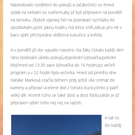
Následovalo rozdělení do pokojů a začátečníci se ihned
vydali na setkání se svahem,aby již byli připraveni na pondělí
na lanovku. Zbytek výpravy šel na poznávací vycházku ke
sjezdovkám,zjistit jakou kvalitu má letos sníh,zda je pro ně v
baru opět přichystána oblíbená kukuřice a kofola.
A v pondělí již vše vypuklo naostro. Na žáky čekalo každý den
ráno bodování úklidu pokojů,dopolední lyžovačka,polední
klid,hned od 13:30 zase lyžovačka do 16 hodin,po večeři
program a v 22 hodin byla večerka. Hned od prvního dne
Natálie Marková stačila během jízdy ještě vše snímat do
kamery a připraví ucelené dvd z tohoto kurzu,tímto ji patří
velký dík. Kromě toho se také dost a dost fotilo,takže je již
připraven výběr toho nej nej na rajčeti.
A tak to
šlo každý