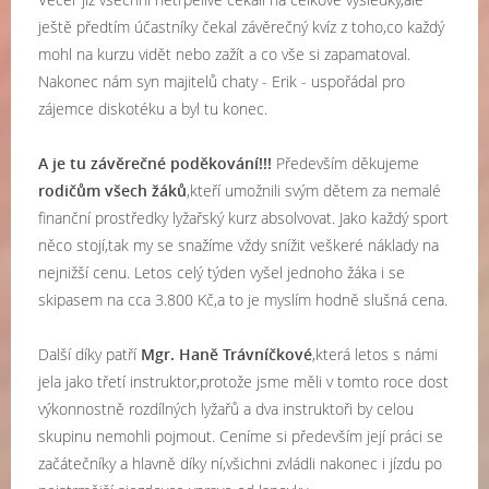
ještě předtím účastníky čekal závěrečný kvíz z toho,co každý
mohl na kurzu vidět nebo zažít a co vše si zapamatoval.
Nakonec nám syn majitelů chaty - Erik - uspořádal pro
zájemce diskotéku a byl tu konec.
A je tu závěrečné poděkování!!!
Především děkujeme
rodičům všech žáků
,kteří umožnili svým dětem za nemalé
finanční prostředky lyžařský kurz absolvovat. Jako každý sport
něco stojí,tak my se snažíme vždy snížit veškeré náklady na
nejnižší cenu. Letos celý týden vyšel jednoho žáka i se
skipasem na cca 3.800 Kč,a to je myslím hodně slušná cena.
Další díky patří
Mgr. Haně Trávníčkové
,která letos s námi
jela jako třetí instruktor,protože jsme měli v tomto roce dost
výkonnostně rozdílných lyžařů a dva instruktoři by celou
skupinu nemohli pojmout. Ceníme si především její práci se
začátečníky a hlavně díky ní,všichni zvládli nakonec i jízdu po