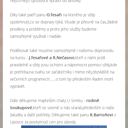
nejstrmější sjezdovce vpravo od lanovky.
Díky také patří panu
O.Tesaři
na kterého je vždy
spolehnutí,co se dopravy týká. Všude je přesně na čas,žádné
prodlevy a problémy a proto jeho služby budeme
samozřejmě využívat i nadále.
Poděkovat také musíme samozřejmě i našemu doprovodu
na kurzu -
J.Tesařové a R.Nečasovi
,kteří s námi jezdí
pravidelně a vždy jsou ochotni a nápomocni pomoci vždy,kde
je potřeba,na svahu se začátečníky i mimo něj,obzvláště na
večerních programech.......o tom by především Radim mohl
vyprávět.
Dále děkujeme majitelům chaty U Smrku -
rodině
Soukupové
,kteří se vzorně o nás starali,především o naše
žaludky a další potřeby. Děkujeme také panu
K.Bartoňovi
z
Lipovce za poskytnutí cen pro závody.