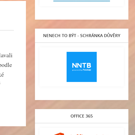
NENECH TO BÝT - SCHRÁNKA DŮVĚRY
lavali
podle
ké
ý
OFFICE 365