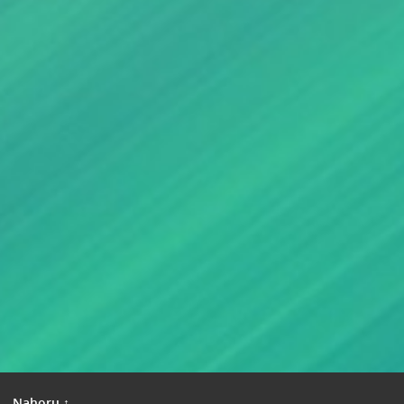
|
Nahoru ↑