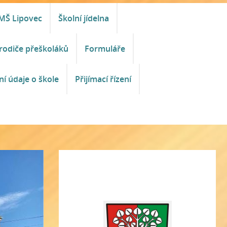
MŠ Lipovec
Školní jídelna
rodiče přeškoláků
Formuláře
ní údaje o škole
Přijímací řízení