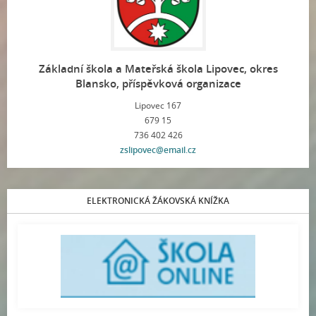
Základní škola a Mateřská škola Lipovec, okres
Blansko, příspěvková organizace
Lipovec 167
679 15
736 402 426
zslipovec@email.cz
ELEKTRONICKÁ ŽÁKOVSKÁ KNÍŽKA