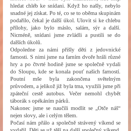
hledat chléb ke snídani. Když ho našly, nebylo
snadné jej získat. Po té, co se to oběma skupinám
podařilo, čekal je další úkol. Ulovit si ke chlebu
přílohy, jako bylo máslo, salám, sýr a další.
Nicméně, snídani jsme zvládli a pustili se do
dalších úkolů.
Odpoledne za námi přišly děti z jedovnické
farnosti. S nimi jsme na farním dvoře hráli různé
hry a po čtvrté hodině jsme se společně vydali
do Sloupu, kde se konala pouť našich farností.
Poutní mše byla zakončena světelným
průvodem, a jelikož již byla tma, využili jsme při
zpáteční cestě autobus. Večer nemohl chybět
táborák s opékáním párků.
Nakonec jsme se naučili modlit se „Otče náš“
nejen slovy, ale i celým tělem.
Počasí nám přálo a společně strávený víkend se
vydařil. Děti se už těší na další společný víkend,