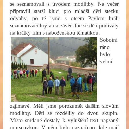
se seznamovali s úvodem modlitby. Na večer
připravili starší kluci pro mladší děti stezku
odvahy, po té jsme s otcem Pavlem hráli
seznamovací hry a na závěr dne se děti podívaly
na krátký film s náboženskou tématikou.
Sobotní
ráno
bylo
velmi
zajímavé. Měli jsme porozumět dalším slovům
modlitby. Děti se rozdělily do dvou skupin.
Místo snídaně dostaly k vyluštění text napsaný
morseovkou. V něm bylo naznačeno, kde mají