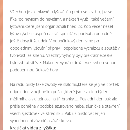
Všechno je ale hlavně o lyžování a proto se jezdilo, jak se
říká "od nevidím do nevidím", a někteří využili také večerní
lyžování,které jsem organizovali hned 2x. Kdo večer nešel
lyžovat,šel se aspoň na své spolužáky podívat a případně
ještě dosytit žaludek. V odpočinkový den jsme po
dopoledním lyžování připravili odpoledne vycházku a soutěž v
tvořivosti ze sněhu. Všechny výtvory byly překrásné,těžké
bylo vybrat vítěze. Nakonec vyhrálo družstvo s vyhotovenou
podobeninou Bukové hory.
Na řadu přišly také závody ve slalomu,které se jely ve čtvrtek
odpoledne v nejhorším počasí,které jsme za ten týden
měli,mlha a viditelnost na tři branky...... Poslední den pak ale
přišla odměna v podobě azurového nebe, sluníčka a otevření
všech sjezdovek ve středisku. Pak už přišlo večer jen
vyhodnocení závodů a závěr kurzu.
kratičká videa z lyžáku: