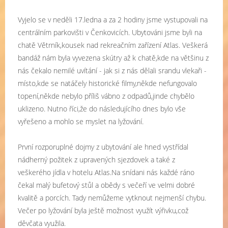
Vyjelo se v neděli 17.ledna a za 2 hodiny jsme vystupovali na
centrálním parkovišti v Čenkovicích. Ubytováni jsme byli na
chatě Větrník,kousek nad rekreačním zařízení Atlas. Veškerá
bandáž nám byla vyvezena skútry až k chatě,kde na většinu z
nás čekalo nemilé uvítání - jak si z nás dělali srandu vlekaři -
místo,kde se natáčely historické filmy,někde nefungovalo
topení,někde nebylo příliš vábno z odpadů,jinde chybělo
uklizeno. Nutno říci,že do následujícího dnes bylo vše
vyřešeno a mohlo se myslet na lyžování.
První rozporuplné dojmy z ubytování ale hned vystřídal
nádherný požitek z upravených sjezdovek a také z
veškerého jídla v hotelu Atlas.Na snídani nás každé ráno
čekal malý bufetový stůl a obědy s večeří ve velmi dobré
kvalitě a porcích. Tady nemůžeme vytknout nejmenší chybu.
Večer po lyžování byla ještě možnost využít výřivku,což
děvčata využila.