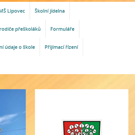
MŠ Lipovec
Školní jídelna
rodiče přeškoláků
Formuláře
ní údaje o škole
Přijímací řízení