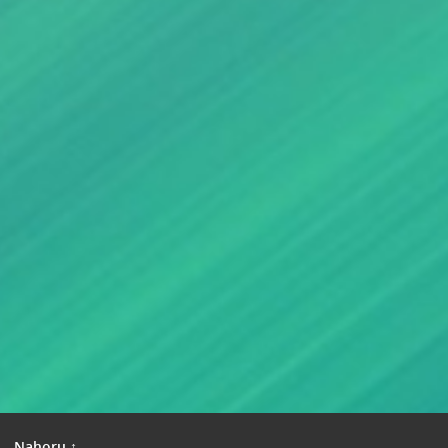
|
Nahoru ↑