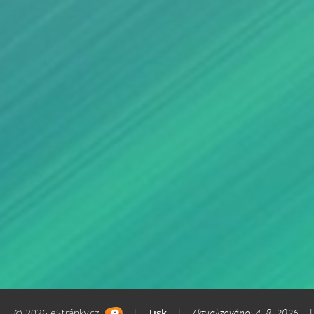
© 2026 eStránky.cz
|
Tisk
|
Aktualizováno: 4. 8. 2026