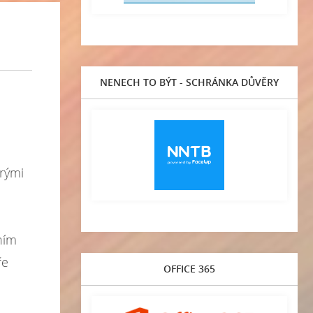
NENECH TO BÝT - SCHRÁNKA DŮVĚRY
erými
vním
ře
OFFICE 365