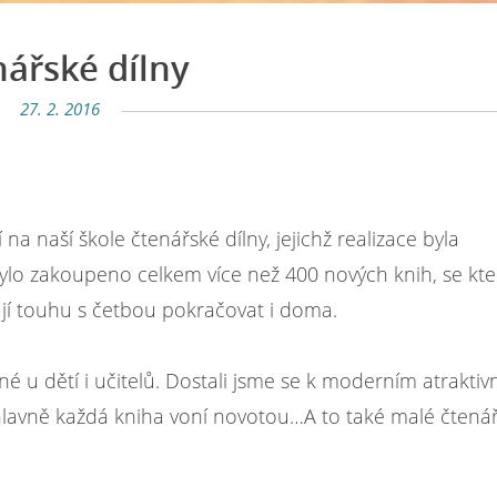
ářské dílny
27. 2. 2016
 na naší škole čtenářské dílny, jejichž realizace byla
Bylo zakoupeno celkem více než 400 nových knih, se kt
jí touhu s četbou pokračovat i doma.
ené u dětí i učitelů. Dostali jsme se k moderním atrakti
 A hlavně každá kniha voní novotou…A to také malé čtená