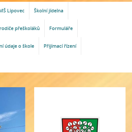
MŠ Lipovec
Školní jídelna
rodiče přeškoláků
Formuláře
ní údaje o škole
Přijímací řízení