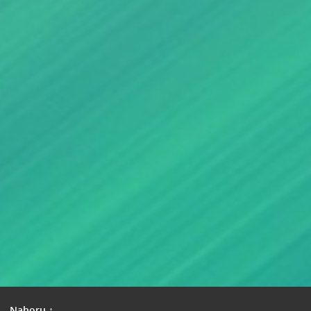
|
Nahoru ↑