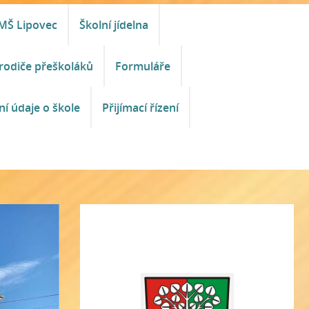
MŠ Lipovec
Školní jídelna
rodiče přeškoláků
Formuláře
ní údaje o škole
Přijímací řízení