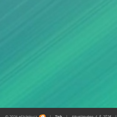
© 2026 eStránky.cz
|
Tisk
|
Aktualizováno: 4. 8. 2026