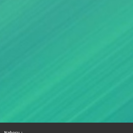
|
Nahoru ↑