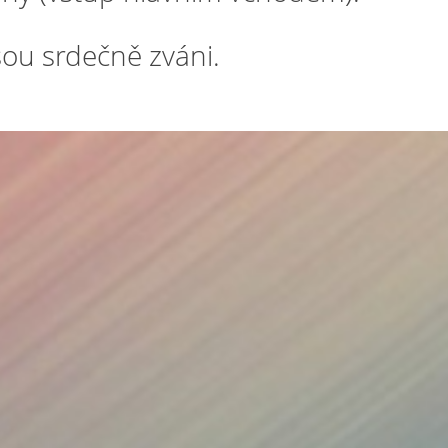
sou srdečně zváni.