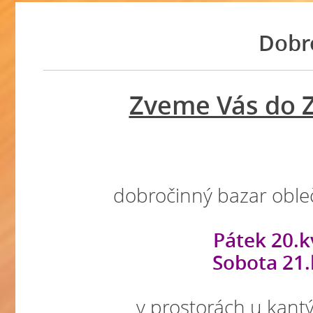
Dobr
Zveme Vás do Z
dobročinný bazar obleč
Pátek 20.k
Sobota 21.
v prostorách u kant