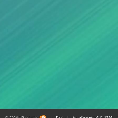
© 2026 eStránky.cz
|
Tisk
|
Aktualizováno: 4. 8. 2026