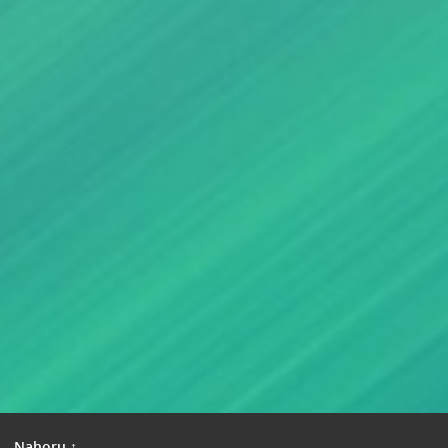
|
Nahoru ↑