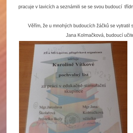
pracuje v lavicích a seznámili se se svou budoucí třídn
Věřím, že u mnohých budoucích žáčků se vytratil stra
Jana Kolmačková, budoucí učitelka