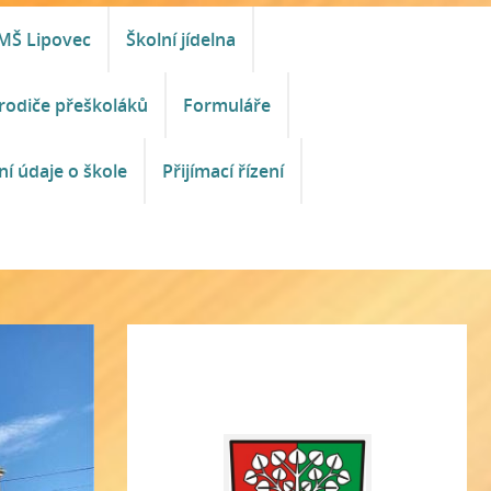
MŠ Lipovec
Školní jídelna
rodiče přeškoláků
Formuláře
ní údaje o škole
Přijímací řízení