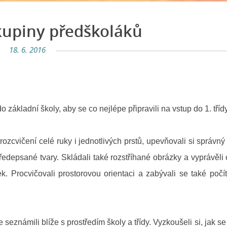
kupiny předškoláků
18. 6. 2016
ladní školy, aby se co nejlépe připravili na vstup do 1. třídy
ičení celé ruky i jednotlivých prstů, upevňovali si správný
edepsané tvary. Skládali také rozstříhané obrázky a vyprávěli 
ek. Procvičovali prostorovou orientaci a zabývali se také počí
námili blíže s prostředím školy a třídy. Vyzkoušeli si, jak se