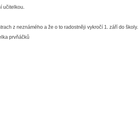
í učitelkou.
ch z neznámého a že o to radostněji vykročí 1. září do školy.
 prvňáčků