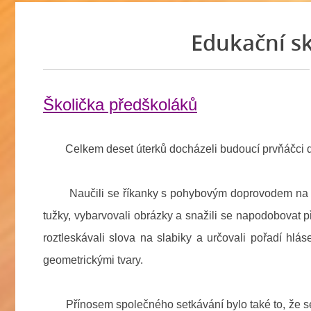
Edukační s
Školička předškoláků
Celkem deset úterků docházeli budoucí prvňáčci do zák
Naučili se říkanky s pohybovým doprovodem na rozcv
tužky, vybarvovali obrázky a snažili se napodobovat př
roztleskávali slova na slabiky a určovali pořadí hlás
geometrickými tvary.
Přínosem společného setkávání bylo také to, že se sez