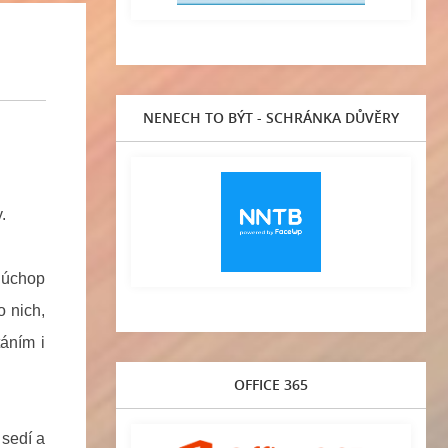
NENECH TO BÝT - SCHRÁNKA DŮVĚRY
.
 úchop
o nich,
táním i
OFFICE 365
 sedí a