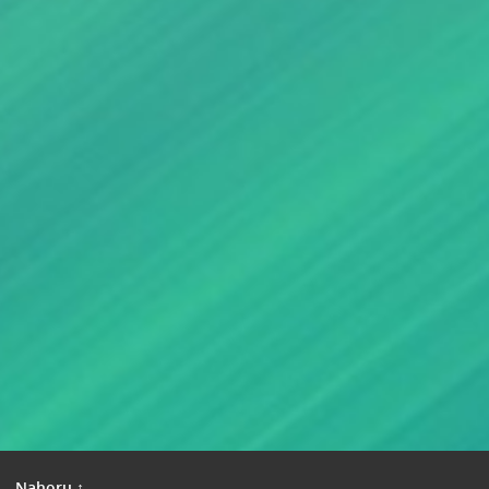
|
Nahoru ↑