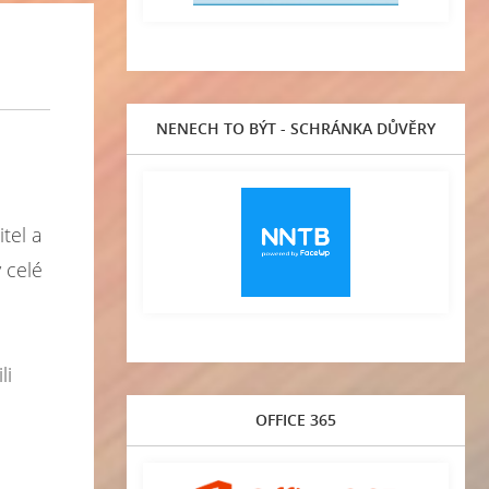
NENECH TO BÝT - SCHRÁNKA DŮVĚRY
itel a
 celé
li
OFFICE 365