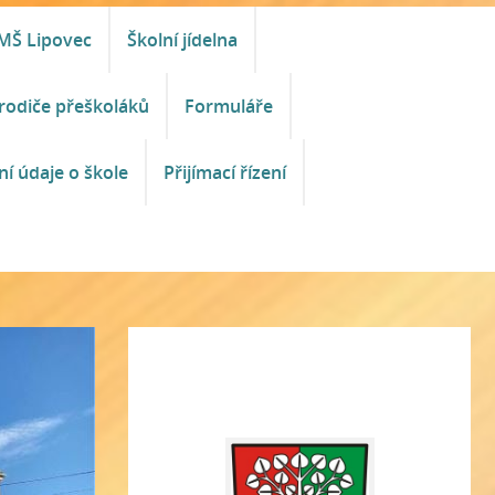
MŠ Lipovec
Školní jídelna
rodiče přeškoláků
Formuláře
ní údaje o škole
Přijímací řízení