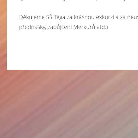
Děkujeme SŠ Tega za krásnou exkurzi a za neus
přednášky, zapůjčení Merkurů atd.)