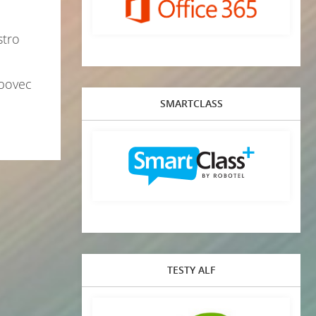
stro
ipovec
SMARTCLASS
TESTY ALF