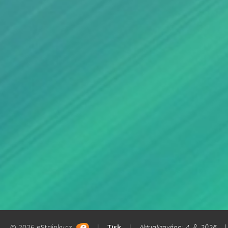
© 2026 eStránky.cz
|
Tisk
|
Aktualizováno: 4. 8. 2026