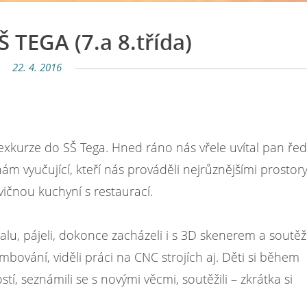
Š TEGA (7.a 8.třída)
22. 4. 2016
li exkurze do SŠ Tega. Hned ráno nás vřele uvítal pan řed
nám vyučující, kteří nás prováděli nejrůznějšími prostory
vičnou kuchyní s restaurací.
ralu, pájeli, dokonce zacházeli i s 3D skenerem a soutěži
ambování, viděli práci na CNC strojích aj. Děti si během
, seznámili se s novými věcmi, soutěžili – zkrátka si