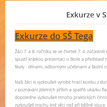
Exkurze v S
Exkurze do SŠ Tega
Žáci 7. a 8. ročníku se ve čtvrtek 7. 4. zúčastni
spustil krátkou prezentaci o škole a představil 
školy - dílnami, odbornými učebnami a školní c
Naši žáci si vyzkoušeli vyrobit hrací kostku z du
v poznávání jídelních příloh a spatřili ukázku fl
dopoledne vyzkoušeli mnoho praktických činností
vyzkoušeli trochu jiné věci než při běžné výuce.