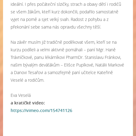
ideální. I přes počáteční slzičky, strach a obavy dětí i rodičů
se všem žákům, kteří kurz dokončili, podařilo samostatně
vyjet na pomě a sjet velký svah. Radost z pohybu a z
překonání sebe sama nás opravdu všechny těší.
Na závěr musím již tradičně poděkovat všem, kteří se na
kurzu podíleli a velmi aktivně pomáhali – paní Mgr. Haně
Trávníčkové, panu lékárníkovi PharmDr. Stanislavu Fránkovi,
našim bývalým deváťákům – Elišce Pupíkové, Natálii Markové
a Danovi Tesařovi a samozřejmě paní učitelce Kateřině
Veselé a rodičům.
Eva Veselá
a kratičké video:
https://vimeo.com/154741126