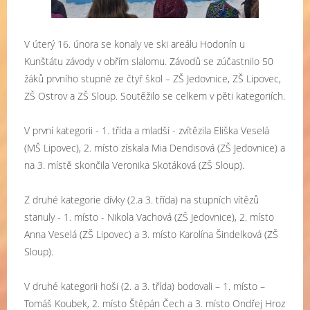
V úterý 16. února se konaly ve ski areálu Hodonín u
Kunštátu závody v obřím slalomu. Závodů se zúčastnilo 50
žáků prvního stupně ze čtyř škol – ZŠ Jedovnice, ZŠ Lipovec,
ZŠ Ostrov a ZŠ Sloup. Soutěžilo se celkem v pěti kategoriích.
V první kategorii - 1. třída a mladší - zvítězila Eliška Veselá
(MŠ Lipovec), 2. místo získala Mia Dendisová (ZŠ Jedovnice) a
na 3. místě skončila Veronika Skotáková (ZŠ Sloup).
Z druhé kategorie dívky (2.a 3. třída) na stupních vítězů
stanuly - 1. místo - Nikola Vachová (ZŠ Jedovnice), 2. místo
Anna Veselá (ZŠ Lipovec) a 3. místo Karolína Šindelková (ZŠ
Sloup).
V druhé kategorii hoši (2. a 3. třída) bodovali – 1. místo –
Tomáš Koubek, 2. místo Štěpán Čech a 3. místo Ondřej Hroz