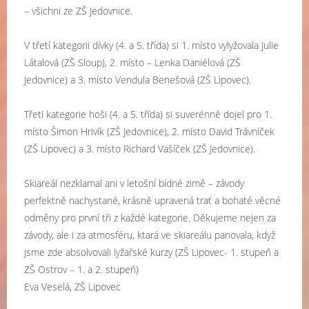
– všichni ze ZŠ Jedovnice.
V třetí kategorii dívky (4. a 5. třída) si 1. místo vylyžovala Julie
Látalová (ZŠ Sloup), 2. místo – Lenka Daniélová (ZŠ
Jedovnice) a 3. místo Vendula Benešová (ZŠ Lipovec).
Třetí kategorie hoši (4. a 5. třída) si suverénně dojel pro 1.
místo Šimon Hrivík (ZŠ Jedovnice), 2. místo David Trávníček
(ZŠ Lipovec) a 3. místo Richard Vašíček (ZŠ Jedovnice).
Skiareál nezklamal ani v letošní bídné zimě – závody
perfektně nachystané, krásně upravená trať a bohaté věcné
odměny pro první tři z každé kategorie. Děkujeme nejen za
závody, ale i za atmosféru, ktará ve skiareálu panovala, když
jsme zde absolvovali lyžařské kurzy (ZŠ Lipovec- 1. stupeň a
ZŠ Ostrov – 1. a 2. stupeň)
Eva Veselá, ZŠ Lipovec