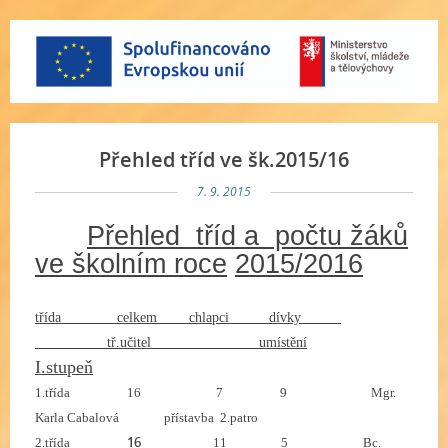
Přehled tříd ve šk.2015/16
7. 9. 2015
Přehled tříd a počtu žáků
ve školním roce
2015/2016
třída celkem chlapci dívky
tř.učitel umístění
I.stupeň
1.třída
16
7 9 Mgr.
Karla Cabalová přístavba 2.patro
16
2.třída
11 5 Bc.