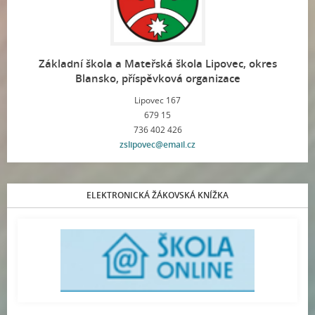
Základní škola a Mateřská škola Lipovec, okres
Blansko, příspěvková organizace
Lipovec 167
679 15
736 402 426
zslipovec@email.cz
ELEKTRONICKÁ ŽÁKOVSKÁ KNÍŽKA