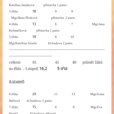
Kateřina Janáková přístavba 1.patro
18
3.třída
9 9
Mgr.Hana Plisková přístavba 2.patro
13
4.třída
6 7 Mgr.Jana
Kolmačková přístavba 1.patro
18
5.třída
8 10
Mgr.Kateřina Veselá hl.budova 2.patro
----------------------------------------------------------------------------------------------
------------------------------------------
celkem 81 41 40
průměr žáků
16,2 5 tříd
na třídu - I.stupeň
II.stupeň
24
6.třída
11 13 Mgr.Ivana
Hallová hl.budova 1.patro
15
7.třída
6 9 Mgr.Eva
Veselá hl.budova přízemí