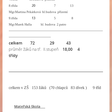
20
8.třída
7 13
Mgr.Martina Pekárková hl.budova přízemí
13
9.třída
5 8
Mgr.Marek Halla hl. budova 2.patro
----------------------------------------------------------------------------------------------
------------------------------------------
celkem 72 29 43
průměr žáků na tř. II.stupeň
18,00 4
třídy
celkem v ZŠ   153 žáků   (70 chlapců   83 dívek )      9 tříd        
Mateřská škola