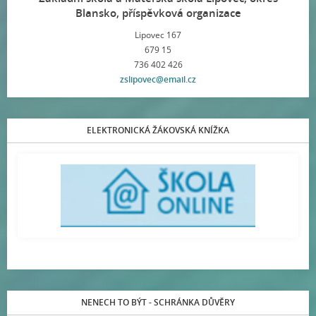
Blansko, příspěvková organizace
Lipovec 167
679 15
736 402 426
zslipovec@email.cz
ELEKTRONICKÁ ŽÁKOVSKÁ KNÍŽKA
NENECH TO BÝT - SCHRÁNKA DŮVĚRY